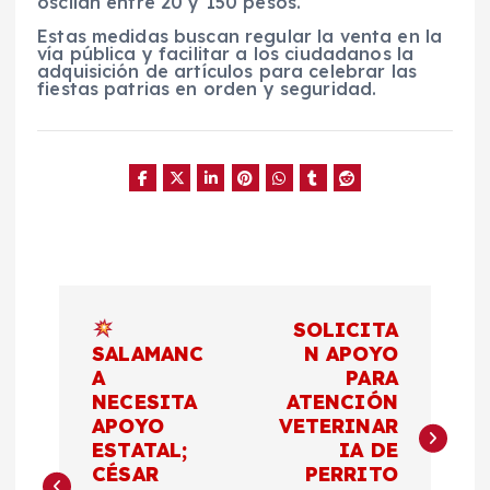
oscilan entre 20 y 150 pesos.
Estas medidas buscan regular la venta en la
vía pública y facilitar a los ciudadanos la
adquisición de artículos para celebrar las
fiestas patrias en orden y seguridad.
N
SOLICITA
a
SALAMANC
N APOYO
A
PARA
NECESITA
ATENCIÓN
v
APOYO
VETERINAR
ESTATAL;
IA DE
e
CÉSAR
PERRITO