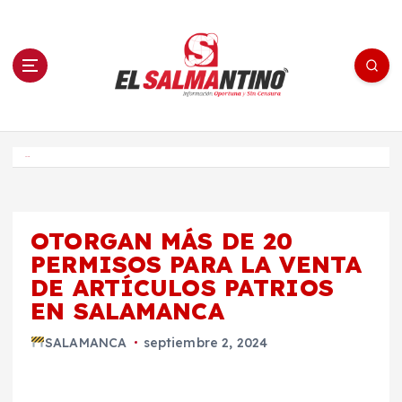
S
a
l
t
a
r
a
l
c
o
El Salmantino - medios/noticias/editorial
n
t
e
Inicio
n
i
d
o
OTORGAN MÁS DE 20
PERMISOS PARA LA VENTA
DE ARTÍCULOS PATRIOS
EN SALAMANCA
SALAMANCA
septiembre 2, 2024