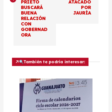
PRIETO
ATACADO
g
BUSCARÁ
POR
BUENA
JAURÍA
a
RELACIÓN
CON
c
GOBERNAD
ORA
i
ó
También te podría interesar:
n
d
e
e