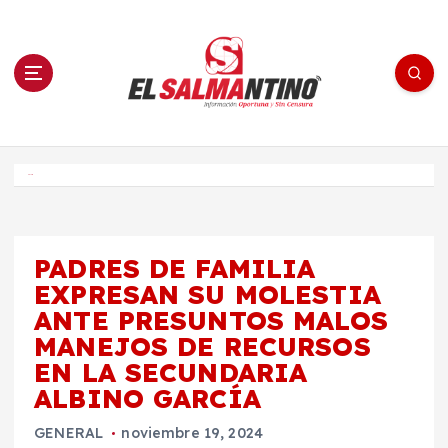
S
a
l
t
a
r
a
l
c
o
El Salmantino - medios/noticias/editorial
n
t
e
Inicio
n
i
d
o
PADRES DE FAMILIA
EXPRESAN SU MOLESTIA
ANTE PRESUNTOS MALOS
MANEJOS DE RECURSOS
EN LA SECUNDARIA
ALBINO GARCÍA
GENERAL
noviembre 19, 2024