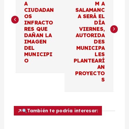
v
A
M A
CIUDADAN
SALAMANC
e
OS
A SERÁ EL
INFRACTO
DÍA
g
RES QUE
VIERNES,
DAÑAN LA
AUTORIDA
a
IMAGEN
DES
DEL
MUNICIPA
c
MUNICIPI
LES
O
PLANTEARÍ
AN
i
PROYECTO
S
ó
n
d
También te podría interesar:
e