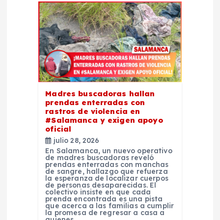
e
n
t
r
Madres buscadoras hallan
prendas enterradas con
rastros de violencia en
a
#Salamanca y exigen apoyo
oficial
d
julio 28, 2026
En Salamanca, un nuevo operativo
de madres buscadoras reveló
a
prendas enterradas con manchas
de sangre, hallazgo que refuerza
la esperanza de localizar cuerpos
s
de personas desaparecidas. El
colectivo insiste en que cada
prenda encontrada es una pista
que acerca a las familias a cumplir
la promesa de regresar a casa a
quienes…