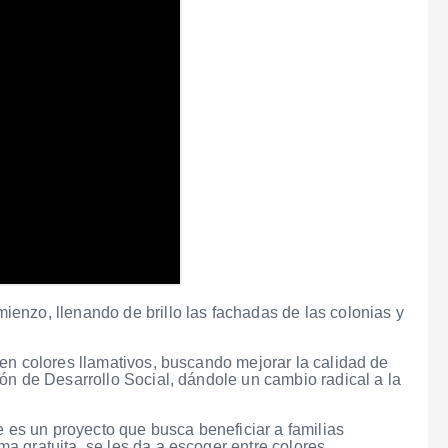
enzo, llenando de brillo las fachadas de las colonias y
en colores llamativos, buscando mejorar la calidad de
ón de Desarrollo Social, dándole un cambio radical a la
e es un proyecto que busca beneficiar a familias
 gratuita, se les da a escoger entre colores