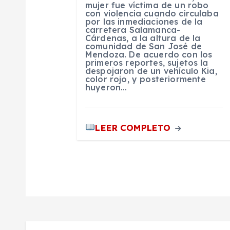
mujer fue víctima de un robo
con violencia cuando circulaba
e
por las inmediaciones de la
carretera Salamanca-
Cárdenas, a la altura de la
n
comunidad de San José de
Mendoza. De acuerdo con los
primeros reportes, sujetos la
despojaron de un vehículo Kia,
t
color rojo, y posteriormente
huyeron…
r
LEER COMPLETO
a
d
a
s