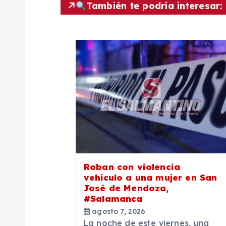
También te podría interesar:
g
a
c
i
ó
n
Roban con violencia
vehículo a una mujer en San
d
José de Mendoza,
#Salamanca
agosto 7, 2026
e
La noche de este viernes, una