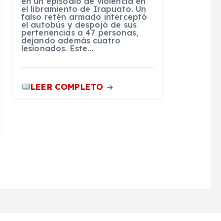
en un episodio de violencia en
el libramiento de Irapuato. Un
falso retén armado interceptó
el autobús y despojó de sus
pertenencias a 47 personas,
dejando además cuatro
lesionados. Este…
LEER COMPLETO