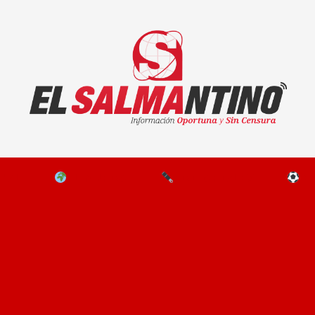
El Salmantino - medios/noticias/editorial
NAL
EL MUNDO
EDITORIALES
D