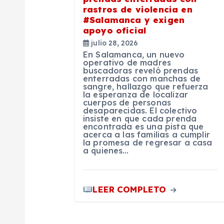
n
rastros de violencia en
#Salamanca y exigen
apoyo oficial
d
julio 28, 2026
En Salamanca, un nuevo
e
operativo de madres
buscadoras reveló prendas
enterradas con manchas de
sangre, hallazgo que refuerza
e
la esperanza de localizar
cuerpos de personas
desaparecidas. El colectivo
n
insiste en que cada prenda
encontrada es una pista que
acerca a las familias a cumplir
la promesa de regresar a casa
t
a quienes…
r
LEER COMPLETO
a