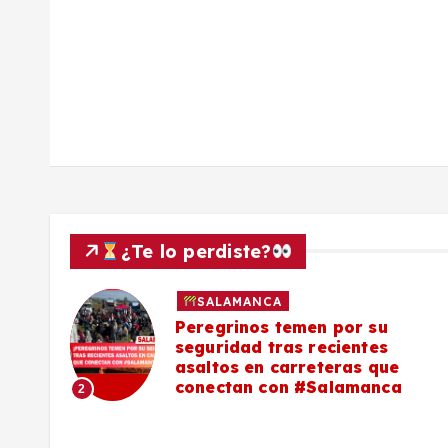
d
a
s
¿Te lo perdiste?
SALAMANCA
lo a
Peregrinos temen por su
seguridad tras recientes
asaltos en carreteras que
conectan con #Salamanca
2