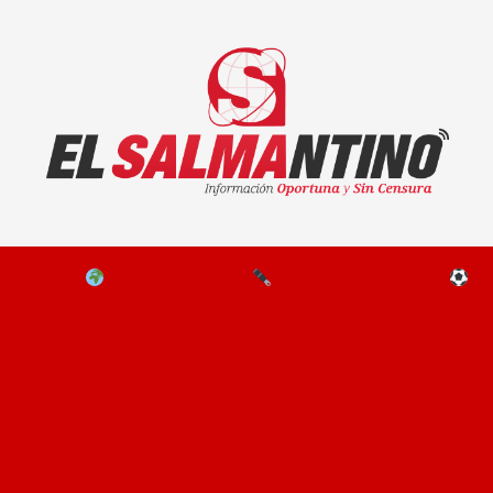
El Salmantino - medios/noticias/editorial
NAL
EL MUNDO
EDITORIALES
D