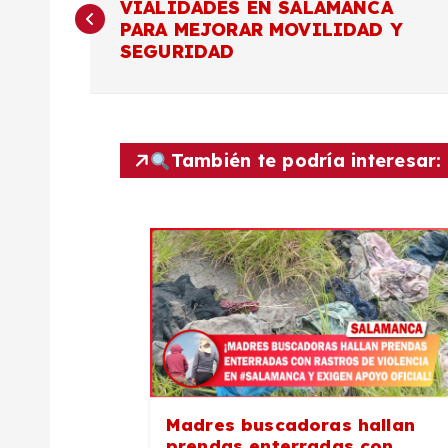
VIALIDADES EN SALAMANCA
a
PARA MEJORAR MOVILIDAD Y
SEGURIDAD
v
e
También te podría interesar:
g
a
c
i
ó
Madres buscadoras hallan
prendas enterradas con