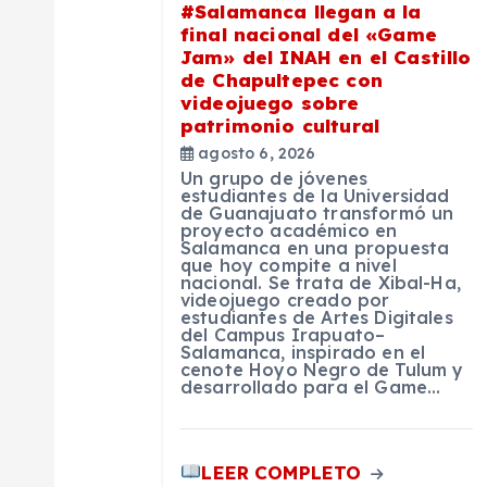
ó
#Salamanca llegan a la
final nacional del «Game
n
Jam» del INAH en el Castillo
de Chapultepec con
videojuego sobre
d
patrimonio cultural
agosto 6, 2026
e
Un grupo de jóvenes
estudiantes de la Universidad
de Guanajuato transformó un
proyecto académico en
e
Salamanca en una propuesta
que hoy compite a nivel
nacional. Se trata de Xibal-Ha,
n
videojuego creado por
estudiantes de Artes Digitales
del Campus Irapuato–
Salamanca, inspirado en el
t
cenote Hoyo Negro de Tulum y
desarrollado para el Game…
r
LEER COMPLETO