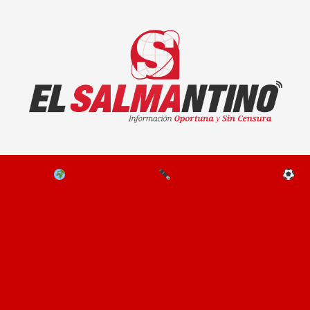
El Salmantino - medios/noticias/editorial
NAL
EL MUNDO
EDITORIALES
D