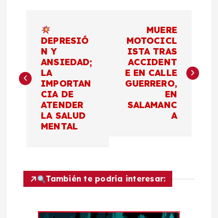
N
MUERE
a
DEPRESIÓ
MOTOCICL
N Y
ISTA TRAS
ANSIEDAD;
ACCIDENT
v
LA
E EN CALLE
IMPORTAN
GUERRERO,
e
CIA DE
EN
ATENDER
SALAMANC
g
LA SALUD
A
MENTAL
a
c
También te podría interesar:
i
ó