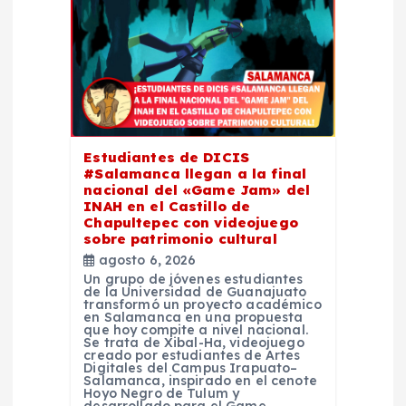
n
d
e
e
Estudiantes de DICIS
#Salamanca llegan a la final
nacional del «Game Jam» del
n
INAH en el Castillo de
Chapultepec con videojuego
sobre patrimonio cultural
t
agosto 6, 2026
Un grupo de jóvenes estudiantes
r
de la Universidad de Guanajuato
transformó un proyecto académico
en Salamanca en una propuesta
que hoy compite a nivel nacional.
a
Se trata de Xibal-Ha, videojuego
creado por estudiantes de Artes
Digitales del Campus Irapuato–
d
Salamanca, inspirado en el cenote
Hoyo Negro de Tulum y
desarrollado para el Game…