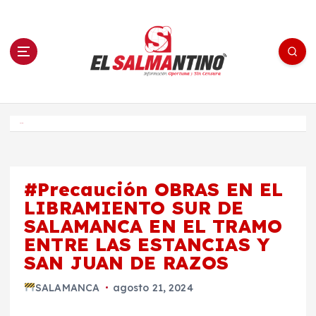
S
a
l
t
a
r
a
l
c
o
El Salmantino - medios/noticias/editorial
n
t
e
Inicio
n
i
d
o
#Precaución OBRAS EN EL
LIBRAMIENTO SUR DE
SALAMANCA EN EL TRAMO
ENTRE LAS ESTANCIAS Y
SAN JUAN DE RAZOS
SALAMANCA
agosto 21, 2024