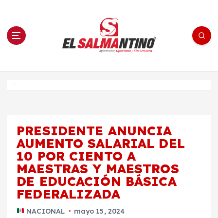
S
a
l
t
a
r
a
l
c
o
El Salmantino - medios/noticias/editorial
n
t
e
Inicio
n
i
d
o
PRESIDENTE ANUNCIA
AUMENTO SALARIAL DEL
10 POR CIENTO A
MAESTRAS Y MAESTROS
DE EDUCACIÓN BÁSICA
FEDERALIZADA
NACIONAL
mayo 15, 2024