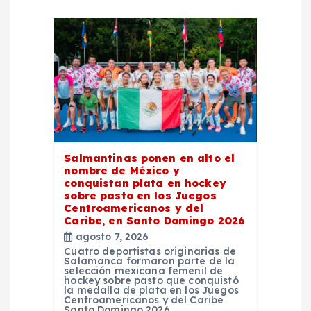
e
n
t
r
a
Salmantinas ponen en alto el
nombre de México y
d
conquistan plata en hockey
sobre pasto en los Juegos
Centroamericanos y del
a
Caribe, en Santo Domingo 2026
agosto 7, 2026
s
Cuatro deportistas originarias de
Salamanca formaron parte de la
selección mexicana femenil de
hockey sobre pasto que conquistó
la medalla de plata en los Juegos
Centroamericanos y del Caribe
Santo Domingo 2026,