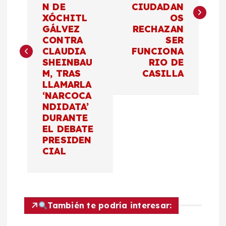
N DE
CIUDADAN
e
XÓCHITL
OS
GÁLVEZ
RECHAZAN
g
CONTRA
SER
CLAUDIA
FUNCIONA
a
SHEINBAU
RIO DE
M, TRAS
CASILLA
c
LLAMARLA
‘NARCOCA
NDIDATA’
i
DURANTE
EL DEBATE
ó
PRESIDEN
CIAL
n
d
También te podría interesar:
e