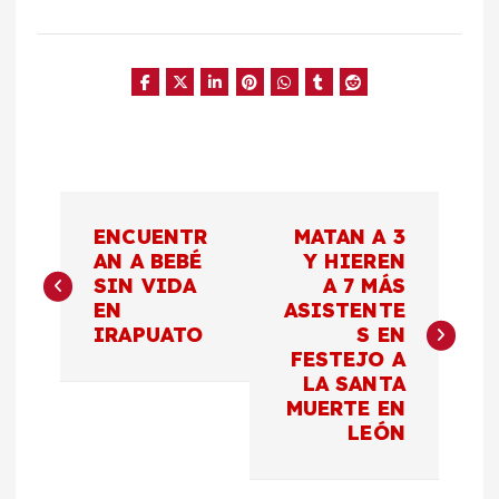
N
ENCUENTR
MATAN A 3
a
AN A BEBÉ
Y HIEREN
SIN VIDA
A 7 MÁS
EN
ASISTENTE
v
IRAPUATO
S EN
FESTEJO A
e
LA SANTA
MUERTE EN
g
LEÓN
a