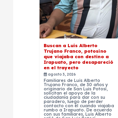
n
d
e
Buscan a Luis Alberto
Trujano Franco, potosino
e
que viajaba con destino a
Irapuato, pero desapareció
en el trayecto
n
agosto 3, 2026
Familiares de Luis Alberto
t
Trujano Franco, de 30 años y
originario de San Luis Potosí,
solicitan el apoyo de la
ciudadanía para dar con su
r
paradero, luego de perder
contacto con él cuando viajaba
rumbo a Irapuato. De acuerdo
a
con sus familiares, Luis Alberto