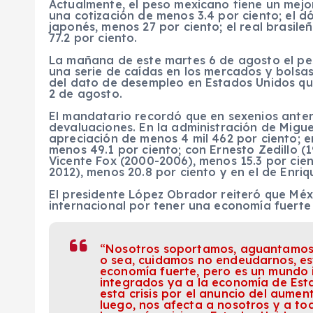
Actualmente, el peso mexicano tiene un mejo
una cotización de menos 3.4 por ciento; el d
japonés, menos 27 por ciento; el real brasile
77.2 por ciento.
La mañana de este martes 6 de agosto el pes
una serie de caídas en los mercados y bolsas
del dato de desempleo en Estados Unidos qu
2 de agosto.
El mandatario recordó que en sexenios ante
devaluaciones. En la administración de Migue
apreciación de menos 4 mil 462 por ciento; e
menos 49.1 por ciento; con Ernesto Zedillo (
Vicente Fox (2000-2006), menos 15.3 por cien
2012), menos 20.8 por ciento y en el de Enri
El presidente López Obrador reiteró que Méx
internacional por tener una economía fuerte 
“Nosotros soportamos, aguantamos
o sea, cuidamos no endeudarnos, es
economía fuerte, pero es un mundo 
integrados ya a la economía de Esta
esta crisis por el anuncio del aumen
luego, nos afecta a nosotros y a to