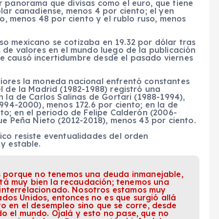
r panorama que divisas como el euro, que tiene
ólar canadiense, menos 4 por ciento; el yen
ño, menos 48 por ciento y el rublo ruso, menos
o mexicano se cotizaba en 19.32 por dólar tras
 de valores en el mundo luego de la publicación
e causó incertidumbre desde el pasado viernes
riores la moneda nacional enfrentó constantes
l de la Madrid (1982-1988) registró una
n la de Carlos Salinas de Gortari (1988-1994),
1994-2000), menos 172.6 por ciento; en la de
to; en el periodo de Felipe Calderón (2006-
que Peña Nieto (2012-2018), menos 43 por ciento.
ico resiste eventualidades del orden
y estable.
 porque no tenemos una deuda inmanejable,
tá muy bien la recaudación; tenemos una
interrelacionado. Nosotros estamos muy
dos Unidos, entonces no es que surgió allá
to en el desempleo sino que se corre, desde
do el mundo. Ojalá y esto no pase, que no