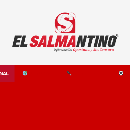
El Salmantino - medios/noticias/editorial
NAL
EL MUNDO
EDITORIALES
D