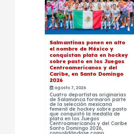
c
i
ó
Salmantinas ponen en alto
n
el nombre de México y
conquistan plata en hockey
sobre pasto en los Juegos
d
Centroamericanos y del
Caribe, en Santo Domingo
2026
e
agosto 7, 2026
Cuatro deportistas originarias
e
de Salamanca formaron parte
de la selección mexicana
femenil de hockey sobre pasto
que conquistó la medalla de
n
plata en los Juegos
Centroamericanos y del Caribe
Santo Domingo 2026,
consolidándose como