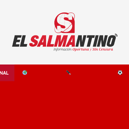
El Salmantino - medios/noticias/editorial
NAL
EL MUNDO
EDITORIALES
D