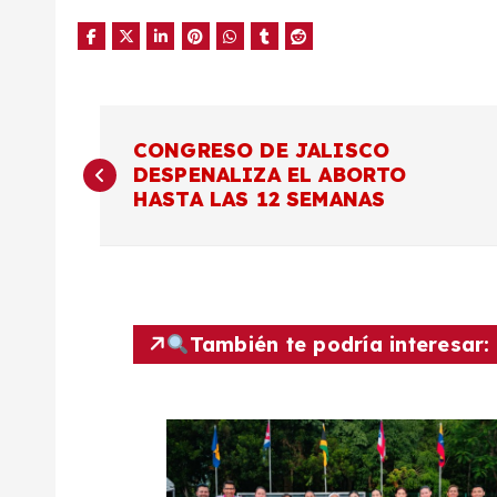
N
CONGRESO DE JALISCO
DESPENALIZA EL ABORTO
a
HASTA LAS 12 SEMANAS
v
e
También te podría interesar:
g
a