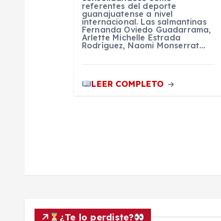
t
referentes del deporte
guanajuatense a nivel
internacional. Las salmantinas
r
Fernanda Oviedo Guadarrama,
Arlette Michelle Estrada
Rodríguez, Naomi Monserrat…
a
d
LEER COMPLETO
a
s
¿Te lo perdiste?