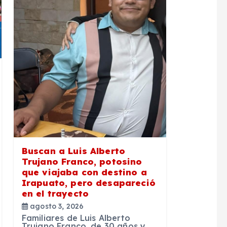
Buscan a Luis Alberto
Trujano Franco, potosino
que viajaba con destino a
Irapuato, pero desapareció
en el trayecto
agosto 3, 2026
Familiares de Luis Alberto
Trujano Franco, de 30 años y