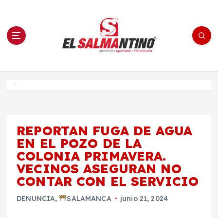
S
a
l
t
a
r
a
l
c
o
El Salmantino - medios/noticias/editorial
n
t
e
Inicio
n
i
d
o
REPORTAN FUGA DE AGUA
EN EL POZO DE LA
COLONIA PRIMAVERA.
VECINOS ASEGURAN NO
CONTAR CON EL SERVICIO
DENUNCIA
,
SALAMANCA
junio 21, 2024