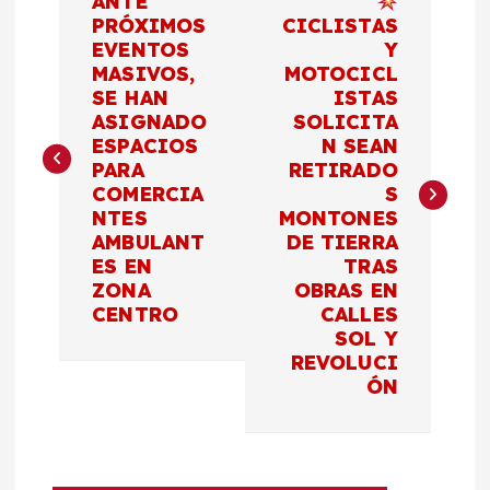
ANTE
a
PRÓXIMOS
CICLISTAS
EVENTOS
Y
MASIVOS,
MOTOCICL
v
SE HAN
ISTAS
ASIGNADO
SOLICITA
e
ESPACIOS
N SEAN
PARA
RETIRADO
g
COMERCIA
S
NTES
MONTONES
a
AMBULANT
DE TIERRA
ES EN
TRAS
c
ZONA
OBRAS EN
CENTRO
CALLES
SOL Y
i
REVOLUCI
ÓN
ó
n