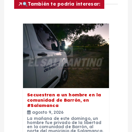
d
También te podría interesar:
e
e
n
t
r
a
Secuestran a un hombre en la
comunidad de Barrón, en
d
#Salamanca
agosto 9, 2026
La mañana de este domingo, un
a
hombre fue privado de la libertad
en la comunidad de Barrón, al
norte del municipio de Salamanca.