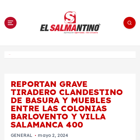
S
a
l
t
a
r
a
l
c
o
El Salmantino - medios/noticias/editorial
n
t
e
Inicio
n
i
d
o
REPORTAN GRAVE
TIRADERO CLANDESTINO
DE BASURA Y MUEBLES
ENTRE LAS COLONIAS
BARLOVENTO Y VILLA
SALAMANCA 400
GENERAL
mayo 2, 2024