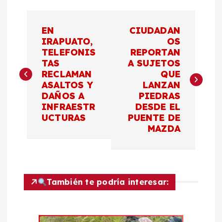
N
EN
CIUDADAN
a
IRAPUATO,
OS
TELEFONIS
REPORTAN
TAS
A SUJETOS
v
RECLAMAN
QUE
ASALTOS Y
LANZAN
e
DAÑOS A
PIEDRAS
INFRAESTR
DESDE EL
g
UCTURAS
PUENTE DE
MAZDA
a
c
También te podría interesar:
i
ó