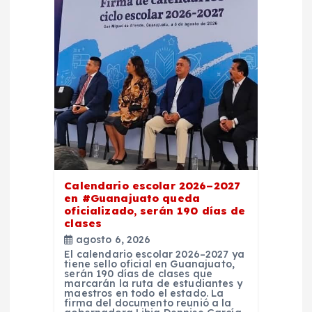
e
n
t
r
a
Calendario escolar 2026–2027
d
en #Guanajuato queda
oficializado, serán 190 días de
clases
a
agosto 6, 2026
El calendario escolar 2026–2027 ya
s
tiene sello oficial en Guanajuato,
serán 190 días de clases que
marcarán la ruta de estudiantes y
maestros en todo el estado. La
firma del documento reunió a la