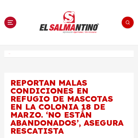
S
a
l
t
a
r
a
l
c
o
El Salmantino - medios/noticias/editorial
n
t
e
Inicio
n
i
d
o
REPORTAN MALAS
CONDICIONES EN
REFUGIO DE MASCOTAS
EN LA COLONIA 18 DE
MARZO. ‘NO ESTÁN
ABANDONADOS’, ASEGURA
RESCATISTA