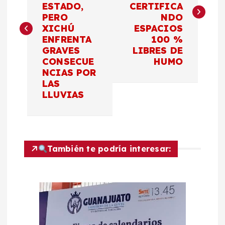
v
ESTADO,
CERTIFICA
PERO
NDO
e
XICHÚ
ESPACIOS
ENFRENTA
100 %
g
GRAVES
LIBRES DE
CONSECUE
HUMO
a
NCIAS POR
LAS
c
LLUVIAS
i
ó
También te podría interesar:
n
d
e