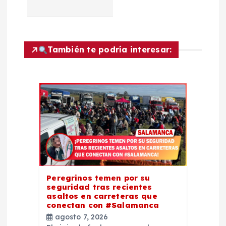
ó
n
También te podría interesar:
d
e
e
n
t
Peregrinos temen por su
r
seguridad tras recientes
asaltos en carreteras que
conectan con #Salamanca
a
agosto 7, 2026