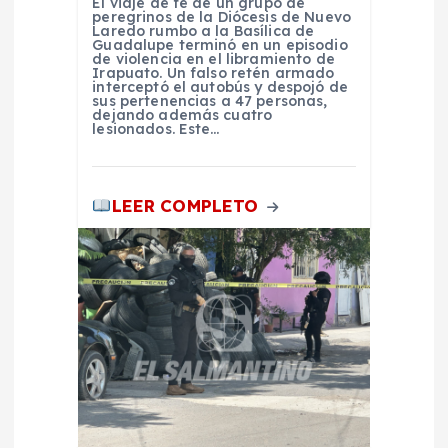
El viaje de fe de un grupo de
d
peregrinos de la Diócesis de Nuevo
Laredo rumbo a la Basílica de
Guadalupe terminó en un episodio
de violencia en el libramiento de
a
Irapuato. Un falso retén armado
interceptó el autobús y despojó de
sus pertenencias a 47 personas,
s
dejando además cuatro
lesionados. Este…
LEER COMPLETO