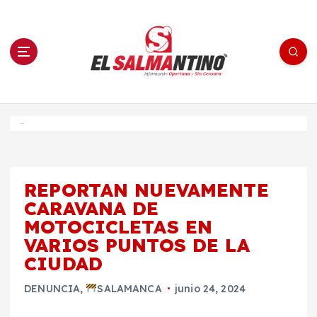
S
a
l
t
a
r
a
l
c
o
El Salmantino - medios/noticias/editorial
n
t
e
Inicio
n
i
d
o
REPORTAN NUEVAMENTE
CARAVANA DE
MOTOCICLETAS EN
VARIOS PUNTOS DE LA
CIUDAD
DENUNCIA
,
SALAMANCA
junio 24, 2024