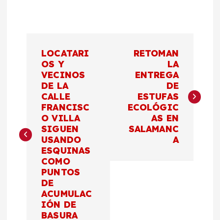
N
LOCATARI
RETOMAN
a
OS Y
LA
VECINOS
ENTREGA
DE LA
DE
v
CALLE
ESTUFAS
FRANCISC
ECOLÓGIC
e
O VILLA
AS EN
SIGUEN
SALAMANC
g
USANDO
A
ESQUINAS
a
COMO
PUNTOS
c
DE
ACUMULAC
IÓN DE
i
BASURA