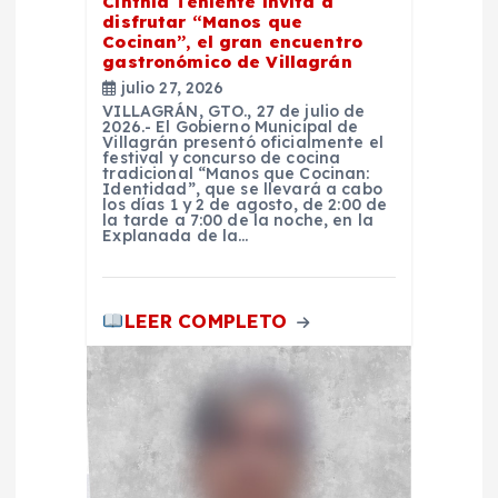
t
Cinthia Teniente invita a
disfrutar “Manos que
r
Cocinan”, el gran encuentro
gastronómico de Villagrán
julio 27, 2026
a
VILLAGRÁN, GTO., 27 de julio de
2026.- El Gobierno Municipal de
Villagrán presentó oficialmente el
d
festival y concurso de cocina
tradicional “Manos que Cocinan:
Identidad”, que se llevará a cabo
a
los días 1 y 2 de agosto, de 2:00 de
la tarde a 7:00 de la noche, en la
Explanada de la…
s
LEER COMPLETO