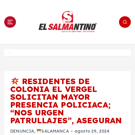
S
a
l
t
a
r
a
l
c
o
El Salmantino - medios/noticias/editorial
n
t
e
Inicio
n
i
d
o
RESIDENTES DE
COLONIA EL VERGEL
SOLICITAN MAYOR
PRESENCIA POLICIACA;
“NOS URGEN
PATRULLAJES”, ASEGURAN
DENUNCIA
,
SALAMANCA
agosto 29, 2024