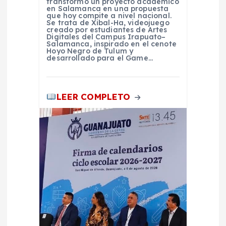
a
transformó un proyecto académico
en Salamanca en una propuesta
que hoy compite a nivel nacional.
d
Se trata de Xibal-Ha, videojuego
creado por estudiantes de Artes
Digitales del Campus Irapuato–
a
Salamanca, inspirado en el cenote
Hoyo Negro de Tulum y
desarrollado para el Game…
s
LEER COMPLETO