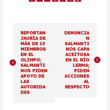
N
REPORTAN
DENUNCIA
a
JAURÍA DE
N
MÁS DE 15
SALMANTI
MIEMBROS
NOS CAPA
v
EN EL
ACEITOSA
OLIMPO;
EN EL RÍO
e
SALMANTI
LERMA;
NOS PIDEN
PIDEN
g
APOYO DE
ACCIONES
LAS
AL
a
AUTORIDA
RESPECTO
DES
c