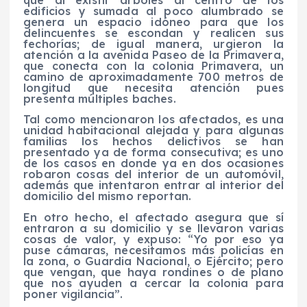
que al existir árboles al centro de los
edificios y sumada al poco alumbrado se
genera un espacio idóneo para que los
delincuentes se escondan y realicen sus
fechorías; de igual manera, urgieron la
atención a la avenida Paseo de la Primavera,
que conecta con la colonia Primavera, un
camino de aproximadamente 700 metros de
longitud que necesita atención pues
presenta múltiples baches.
Tal como mencionaron los afectados, es una
unidad habitacional alejada y para algunas
familias los hechos delictivos se han
presentado ya de forma consecutiva; es uno
de los casos en donde ya en dos ocasiones
robaron cosas del interior de un automóvil,
además que intentaron entrar al interior del
domicilio del mismo reportan.
En otro hecho, el afectado asegura que sí
entraron a su domicilio y se llevaron varias
cosas de valor, y expuso: “Yo por eso ya
puse cámaras, necesitamos más policías en
la zona, o Guardia Nacional, o Ejército; pero
que vengan, que haya rondines o de plano
que nos ayuden a cercar la colonia para
poner vigilancia”.