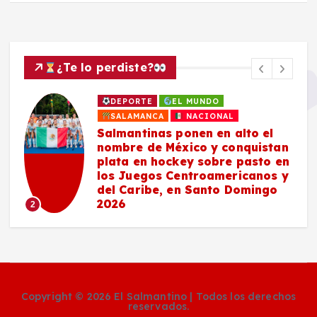
¿Te lo perdiste?
DEPORTE
EL MUNDO
SALAMANCA
NACIONAL
Salmantinas ponen en alto el
nombre de México y conquistan
plata en hockey sobre pasto en
los Juegos Centroamericanos y
del Caribe, en Santo Domingo
2026
2
Copyright © 2026 El Salmantino | Todos los derechos
reservados.