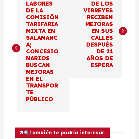
a
LABORES
DE LOS
DE LA
VIRREYES
COMISIÓN
RECIBEN
v
TARIFARIA
MEJORAS
MIXTA EN
EN SUS
e
SALAMANC
CALLES
A;
DESPUÉS
g
CONCESIO
DE 21
NARIOS
AÑOS DE
a
BUSCAN
ESPERA
MEJORAS
c
EN EL
TRANSPOR
TE
i
PÚBLICO
ó
n
También te podría interesar: