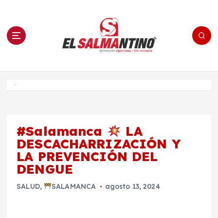
S
a
l
t
a
r
a
l
c
o
El Salmantino - medios/noticias/editorial
n
t
e
Inicio
n
i
d
o
#Salamanca
LA
DESCACHARRIZACIÓN Y
LA PREVENCIÓN DEL
DENGUE
SALUD
,
SALAMANCA
agosto 13, 2024