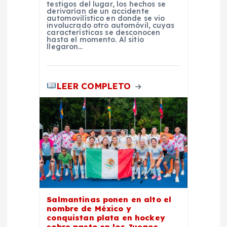
s
testigos del lugar, los hechos se
derivarían de un accidente
automovilístico en donde se vio
involucrado otro automóvil, cuyas
características se desconocen
hasta el momento. Al sitio
llegaron…
LEER COMPLETO
Salmantinas ponen en alto el
nombre de México y
conquistan plata en hockey
sobre pasto en los Juegos