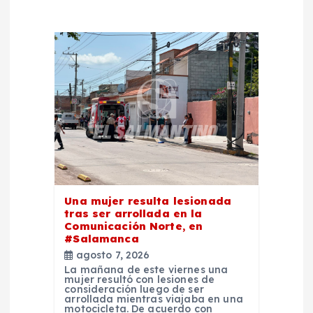
d
e
e
n
t
r
Una mujer resulta lesionada
a
tras ser arrollada en la
Comunicación Norte, en
#Salamanca
d
agosto 7, 2026
La mañana de este viernes una
a
mujer resultó con lesiones de
consideración luego de ser
arrollada mientras viajaba en una
motocicleta. De acuerdo con