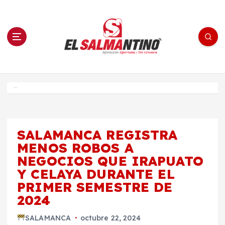
S
a
l
t
a
r
a
l
c
o
El Salmantino - medios/noticias/editorial
n
t
e
Inicio
n
i
d
o
SALAMANCA REGISTRA
MENOS ROBOS A
NEGOCIOS QUE IRAPUATO
Y CELAYA DURANTE EL
PRIMER SEMESTRE DE
2024
SALAMANCA
octubre 22, 2024