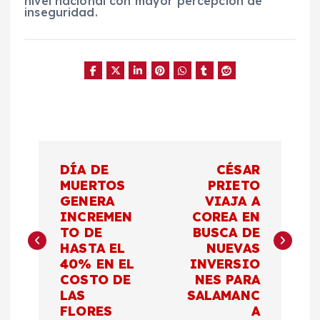
nivel nacional con mayor percepción de
inseguridad.
N
DÍA DE
CÉSAR
a
MUERTOS
PRIETO
GENERA
VIAJA A
INCREMEN
COREA EN
v
TO DE
BUSCA DE
HASTA EL
NUEVAS
e
40% EN EL
INVERSIO
COSTO DE
NES PARA
g
LAS
SALAMANC
FLORES
A