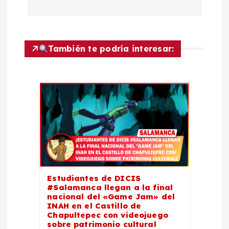
a
c
También te podría interesar:
i
ó
n
d
e
e
Estudiantes de DICIS
#Salamanca llegan a la final
nacional del «Game Jam» del
n
INAH en el Castillo de
Chapultepec con videojuego
sobre patrimonio cultural