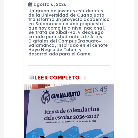
t
agosto 6, 2026
Un grupo de jóvenes estudiantes
r
de la Universidad de Guanajuato
transformó un proyecto académico
en Salamanca en una propuesta
que hoy compite a nivel nacional.
a
Se trata de Xibal-Ha, videojuego
creado por estudiantes de Artes
Digitales del Campus Irapuato–
d
Salamanca, inspirado en el cenote
Hoyo Negro de Tulum y
desarrollado para el Game…
a
s
LEER COMPLETO