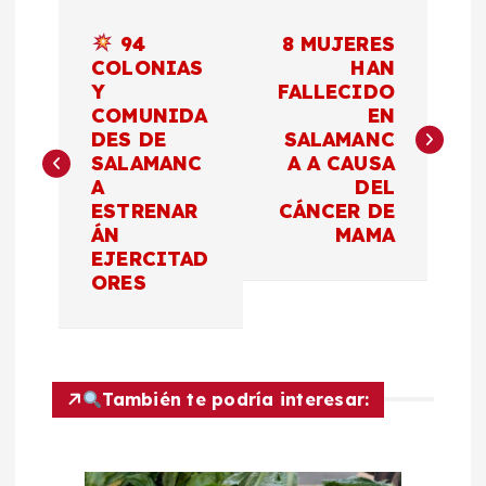
N
94
8 MUJERES
a
COLONIAS
HAN
Y
FALLECIDO
COMUNIDA
EN
v
DES DE
SALAMANC
SALAMANC
A A CAUSA
e
A
DEL
ESTRENAR
CÁNCER DE
g
ÁN
MAMA
EJERCITAD
a
ORES
c
i
También te podría interesar:
ó