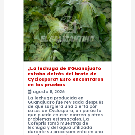
n
d
e
e
n
¿La lechuga de #Guanajuato
estaba detrás del brote de
t
Cyclospora? Esto encontraron
en las pruebas
r
agosto 8, 2026
La lechuga producida en
Guanajuato fue revisada después
a
de que surgiera una alerta por
casos de Cyclospora, un parásito
que puede causar diarrea y otros
d
problemas estomacales. La
Cofepris tomó muestras de
lechuga y del agua utilizada
durante su procesamiento en una