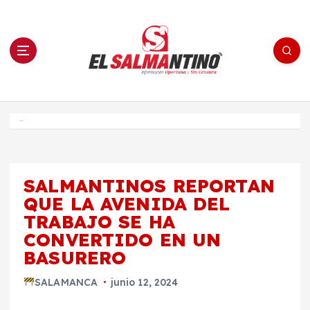
S
a
l
t
a
r
a
l
c
o
El Salmantino - medios/noticias/editorial
n
t
e
Inicio
n
i
d
o
SALMANTINOS REPORTAN
QUE LA AVENIDA DEL
TRABAJO SE HA
CONVERTIDO EN UN
BASURERO
SALAMANCA
junio 12, 2024