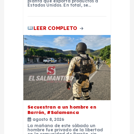
a
planta que exporta productos a
Estados Unidos. En total, se…
s
LEER COMPLETO
Secuestran a un hombre en
Barrón, #Salamanca
agosto 8, 2026
La mañana de este sábado un
hombre fue privado de la libertad