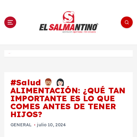
S
a
l
t
a
r
a
l
c
o
El Salmantino - medios/noticias/editorial
n
t
e
Inicio
n
i
d
o
#Salud
ALIMENTACIÓN: ¿QUÉ TAN
IMPORTANTE ES LO QUE
COMES ANTES DE TENER
HIJOS?
GENERAL
julio 10, 2024