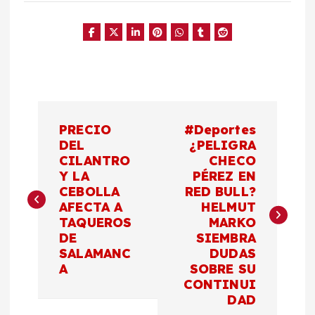
N
PRECIO
#Deportes
a
DEL
¿PELIGRA
CILANTRO
CHECO
Y LA
PÉREZ EN
v
CEBOLLA
RED BULL?
AFECTA A
HELMUT
e
TAQUEROS
MARKO
DE
SIEMBRA
g
SALAMANC
DUDAS
A
SOBRE SU
a
CONTINUI
DAD