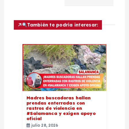
c
i
También te podría interesar:
ó
n
d
e
e
Madres buscadoras hallan
n
prendas enterradas con
rastros de violencia en
t
#Salamanca y exigen apoyo
oficial
julio 28, 2026