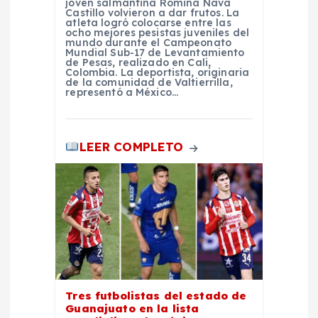
t
joven salmantina Romina Nava
Castillo volvieron a dar frutos. La
atleta logró colocarse entre las
r
ocho mejores pesistas juveniles del
mundo durante el Campeonato
Mundial Sub-17 de Levantamiento
a
de Pesas, realizado en Cali,
Colombia. La deportista, originaria
de la comunidad de Valtierrilla,
representó a México…
d
a
LEER COMPLETO
s
Tres futbolistas del estado de
Guanajuato en la lista