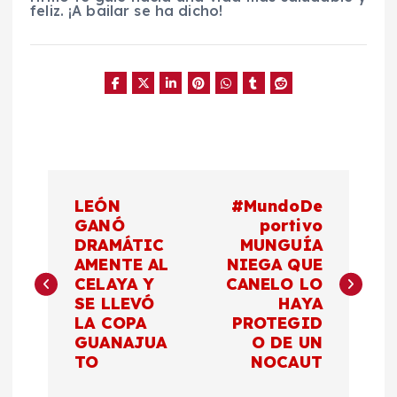
feliz. ¡A bailar se ha dicho!
N
LEÓN
#MundoDe
a
GANÓ
portivo
DRAMÁTIC
MUNGUÍA
AMENTE AL
NIEGA QUE
v
CELAYA Y
CANELO LO
SE LLEVÓ
HAYA
e
LA COPA
PROTEGID
GUANAJUA
O DE UN
g
TO
NOCAUT