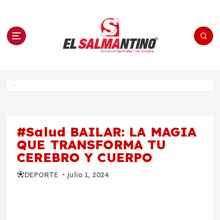
S
a
l
t
a
r
a
l
c
o
El Salmantino - medios/noticias/editorial
n
t
e
Inicio
n
i
d
o
#Salud BAILAR: LA MAGIA
QUE TRANSFORMA TU
CEREBRO Y CUERPO
DEPORTE
julio 1, 2024