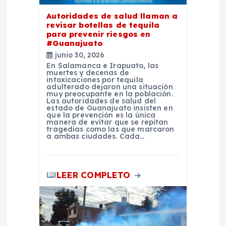
n
Autoridades de salud llaman a
t
revisar botellas de tequila
para prevenir riesgos en
#Guanajuato
r
junio 30, 2026
En Salamanca e Irapuato, las
a
muertes y decenas de
intoxicaciones por tequila
adulterado dejaron una situación
muy preocupante en la población.
d
Las autoridades de salud del
estado de Guanajuato insisten en
que la prevención es la única
a
manera de evitar que se repitan
tragedias como las que marcaron
a ambas ciudades. Cada…
s
LEER COMPLETO