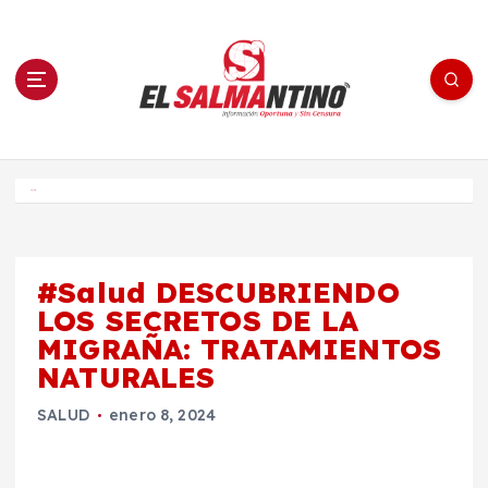
S
a
l
t
a
r
a
l
c
o
El Salmantino - medios/noticias/editorial
n
t
e
Inicio
n
i
d
o
#Salud DESCUBRIENDO
LOS SECRETOS DE LA
MIGRAÑA: TRATAMIENTOS
NATURALES
SALUD
enero 8, 2024