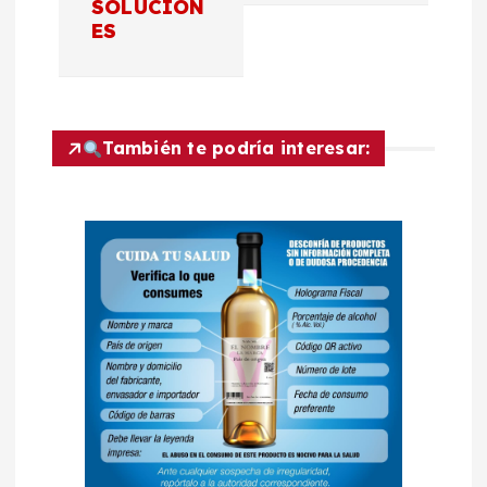
a
SOLUCION
ES
c
i
También te podría interesar:
ó
n
d
e
e
n