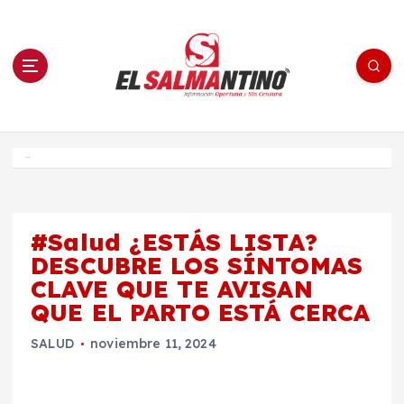
S
a
l
t
a
r
a
l
c
o
El Salmantino - medios/noticias/editorial
n
t
e
Inicio
n
i
d
o
#Salud ¿ESTÁS LISTA?
DESCUBRE LOS SÍNTOMAS
CLAVE QUE TE AVISAN
QUE EL PARTO ESTÁ CERCA
SALUD
noviembre 11, 2024