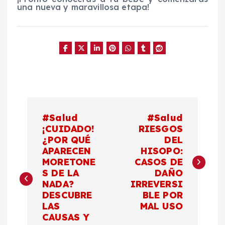
una nueva y maravillosa etapa!
N
#Salud
#Salud
a
¡CUIDADO!
RIESGOS
¿POR QUÉ
DEL
APARECEN
HISOPO:
v
MORETONE
CASOS DE
S DE LA
DAÑO
e
NADA?
IRREVERSI
DESCUBRE
BLE POR
g
LAS
MAL USO
CAUSAS Y