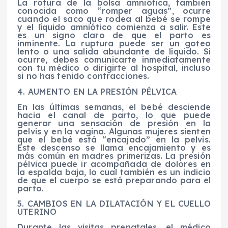
La rotura de la bolsa amniótica, también
conocida como “romper aguas”, ocurre
cuando el saco que rodea al bebé se rompe
y el líquido amniótico comienza a salir. Este
es un signo claro de que el parto es
inminente. La ruptura puede ser un goteo
lento o una salida abundante de líquido. Si
ocurre, debes comunicarte inmediatamente
con tu médico o dirigirte al hospital, incluso
si no has tenido contracciones.
4. AUMENTO EN LA PRESIÓN PÉLVICA
En las últimas semanas, el bebé desciende
hacia el canal de parto, lo que puede
generar una sensación de presión en la
pelvis y en la vagina. Algunas mujeres sienten
que el bebé está “encajado” en la pelvis.
Este descenso se llama encajamiento y es
más común en madres primerizas. La presión
pélvica puede ir acompañada de dolores en
la espalda baja, lo cual también es un indicio
de que el cuerpo se está preparando para el
parto.
5. CAMBIOS EN LA DILATACIÓN Y EL CUELLO
UTERINO
Durante las visitas prenatales, el médico