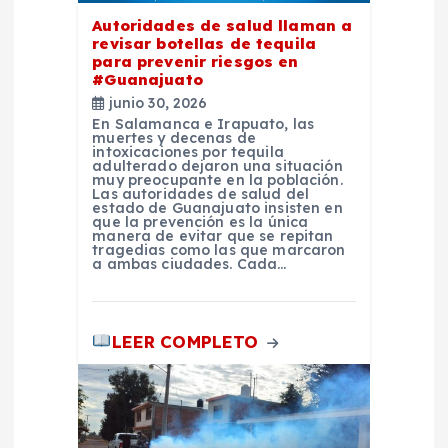
t
Autoridades de salud llaman a
r
revisar botellas de tequila
para prevenir riesgos en
#Guanajuato
a
junio 30, 2026
En Salamanca e Irapuato, las
d
muertes y decenas de
intoxicaciones por tequila
adulterado dejaron una situación
muy preocupante en la población.
a
Las autoridades de salud del
estado de Guanajuato insisten en
que la prevención es la única
s
manera de evitar que se repitan
tragedias como las que marcaron
a ambas ciudades. Cada…
LEER COMPLETO