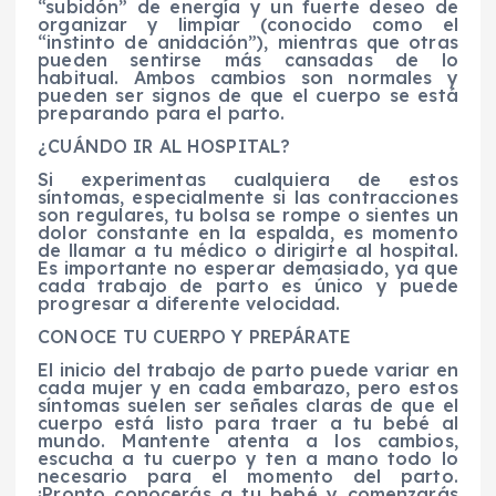
“subidón” de energía y un fuerte deseo de
organizar y limpiar (conocido como el
“instinto de anidación”), mientras que otras
pueden sentirse más cansadas de lo
habitual. Ambos cambios son normales y
pueden ser signos de que el cuerpo se está
preparando para el parto.
¿CUÁNDO IR AL HOSPITAL?
Si experimentas cualquiera de estos
síntomas, especialmente si las contracciones
son regulares, tu bolsa se rompe o sientes un
dolor constante en la espalda, es momento
de llamar a tu médico o dirigirte al hospital.
Es importante no esperar demasiado, ya que
cada trabajo de parto es único y puede
progresar a diferente velocidad.
CONOCE TU CUERPO Y PREPÁRATE
El inicio del trabajo de parto puede variar en
cada mujer y en cada embarazo, pero estos
síntomas suelen ser señales claras de que el
cuerpo está listo para traer a tu bebé al
mundo. Mantente atenta a los cambios,
escucha a tu cuerpo y ten a mano todo lo
necesario para el momento del parto.
¡Pronto conocerás a tu bebé y comenzarás