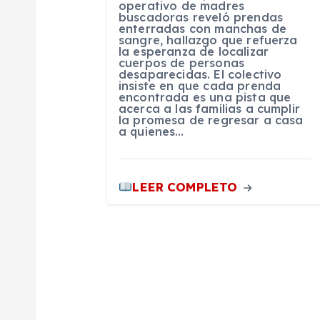
e
operativo de madres
buscadoras reveló prendas
enterradas con manchas de
sangre, hallazgo que refuerza
e
la esperanza de localizar
cuerpos de personas
desaparecidas. El colectivo
n
insiste en que cada prenda
encontrada es una pista que
acerca a las familias a cumplir
la promesa de regresar a casa
t
a quienes…
r
LEER COMPLETO
a
d
a