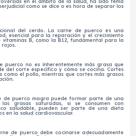
oversias en el ámbito de la salud, ha sido tema
erjudicial como se dice o es hora de separar los
tricional del cerdo. La carne de puerco es una
ad, esencial para la reparación y el crecimiento
 vitaminas B, como la B12, fundamental para la
 rojos.
 de puerco no es inherentemente más grasa que
e del corte específico y cómo se cocina. Cortes
 como el pollo, mientras que cortes más grasos
ación.
rne de puerco magra puede formar parte de una
ue las grasas saturadas, si se consumen con
ico saludable, pueden ser parte de una dieta
os en la salud cardiovascular.
 carne de puerco debe cocinarse adecuadamente