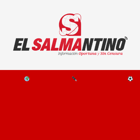
El Salmantino - medios/noticias/editorial
NAL
EL MUNDO
EDITORIALES
D