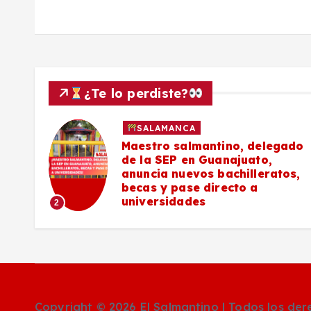
s
¿Te lo perdiste?
SALAMANCA
027
Maestro salmantino, delegado
de la SEP en Guanajuato,
s de
anuncia nuevos bachilleratos,
becas y pase directo a
universidades
2
Copyright © 2026 El Salmantino | Todos los de