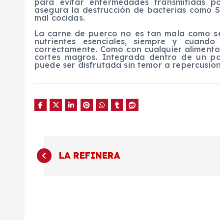
para evitar enfermedades transmitidas p
asegura la destrucción de bacterias como S
mal cocidas.
La carne de puerco no es tan mala como se 
nutrientes esenciales, siempre y cuan
correctamente. Como con cualquier alimento,
cortes magros. Integrada dentro de un pat
puede ser disfrutada sin temor a repercusion
N
LA REFINERA
a
v