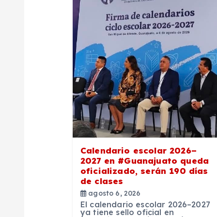
c
i
ó
n
d
e
Calendario escolar 2026–
2027 en #Guanajuato queda
e
oficializado, serán 190 días
de clases
n
agosto 6, 2026
El calendario escolar 2026–2027
ya tiene sello oficial en