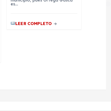
municipio, pues Ortega Gasca
es…
LEER COMPLETO