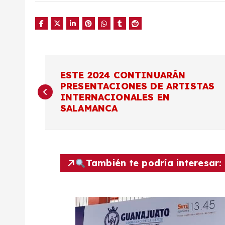
N
ESTE 2024 CONTINUARÁN
PRESENTACIONES DE ARTISTAS
a
INTERNACIONALES EN
SALAMANCA
v
e
También te podría interesar:
g
a