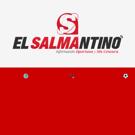
El Salmantino - medios/noticias/editorial
NAL
EL MUNDO
EDITORIALES
D