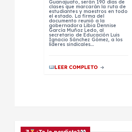
Guanajuato, serán 190 días de
t
clases que marcarán la ruta de
estudiantes y maestros en todo
el estado. La firma del
r
documento reunió a la
gobernadora Libia Dennise
García Muñoz Ledo, al
secretario de Educación Luis
a
Ignacio Sánchez Gómez, a los
líderes sindicales…
d
LEER COMPLETO
a
s
¿Te lo perdiste?