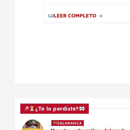
a
LEER COMPLETO
d
a
s
¿Te lo perdiste?
SALAMANCA