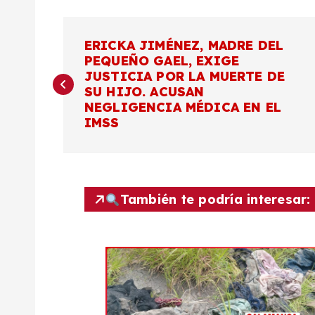
N
ERICKA JIMÉNEZ, MADRE DEL
PEQUEÑO GAEL, EXIGE
a
JUSTICIA POR LA MUERTE DE
SU HIJO. ACUSAN
v
NEGLIGENCIA MÉDICA EN EL
IMSS
e
g
También te podría interesar:
a
c
i