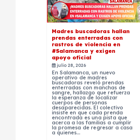
ó
n
Madres buscadoras hallan
prendas enterradas con
rastros de violencia en
d
#Salamanca y exigen
apoyo oficial
e
julio 28, 2026
En Salamanca, un nuevo
operativo de madres
e
buscadoras reveló prendas
enterradas con manchas de
sangre, hallazgo que refuerza
la esperanza de localizar
n
cuerpos de personas
desaparecidas. El colectivo
insiste en que cada prenda
t
encontrada es una pista que
acerca a las familias a cumplir
la promesa de regresar a casa
a quienes…
r