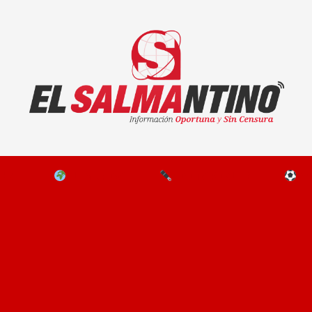
El Salmantino - medios/noticias/editorial
NAL
EL MUNDO
EDITORIALES
D