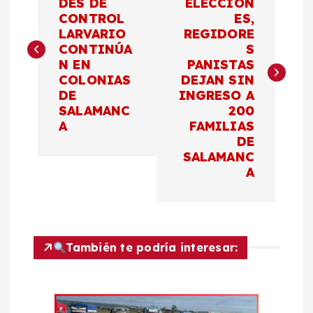
DES DE
ELECCION
CONTROL
ES,
v
LARVARIO
REGIDORE
CONTINÚA
S
e
N EN
PANISTAS
COLONIAS
DEJAN SIN
g
DE
INGRESO A
SALAMANC
200
a
A
FAMILIAS
DE
c
SALAMANC
A
i
ó
También te podría interesar:
n
d