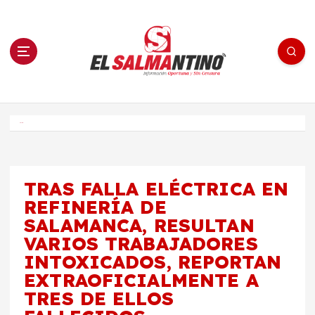
S
a
l
t
a
r
a
l
c
o
El Salmantino - medios/noticias/editorial
n
t
e
Inicio
n
i
d
o
TRAS FALLA ELÉCTRICA EN
REFINERÍA DE
SALAMANCA, RESULTAN
VARIOS TRABAJADORES
INTOXICADOS, REPORTAN
EXTRAOFICIALMENTE A
TRES DE ELLOS