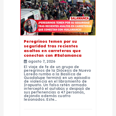
e
e
n
Peregrinos temen por su
t
seguridad tras recientes
asaltos en carreteras que
conectan con #Salamanca
r
agosto 7, 2026
El viaje de fe de un grupo de
a
peregrinos de la Diócesis de Nuevo
Laredo rumbo a la Basílica de
Guadalupe terminó en un episodio
d
de violencia en el libramiento de
Irapuato. Un falso retén armado
interceptó el autobús y despojó de
sus pertenencias a 47 personas,
a
dejando además cuatro
lesionados. Este…
s