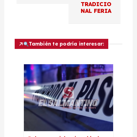
TRADICIO
ó
NAL FERIA
n
d
También te podría interesar:
e
e
n
t
r
a