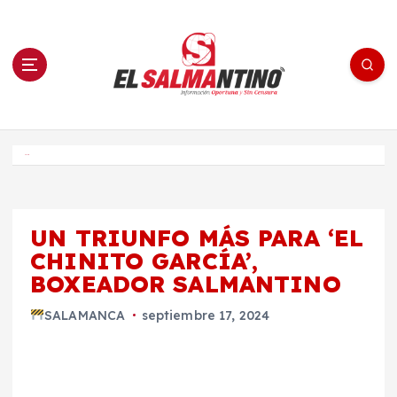
S
a
l
t
a
r
a
l
c
o
El Salmantino - medios/noticias/editorial
n
t
e
Inicio
n
i
d
o
UN TRIUNFO MÁS PARA ‘EL
CHINITO GARCÍA’,
BOXEADOR SALMANTINO
SALAMANCA
septiembre 17, 2024