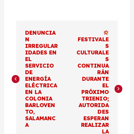
N
DENUNCIA
a
N
FESTIVALE
IRREGULAR
S
IDADES EN
CULTURALE
v
EL
S
SERVICIO
CONTINUA
e
DE
RÁN
ENERGÍA
DURANTE
g
ELÉCTRICA
EL
EN LA
PRÓXIMO
a
COLONIA
TRIENIO;
BARLOVEN
AUTORIDA
c
TO,
DES
SALAMANC
ESPERAN
A
REALIZAR
i
LA