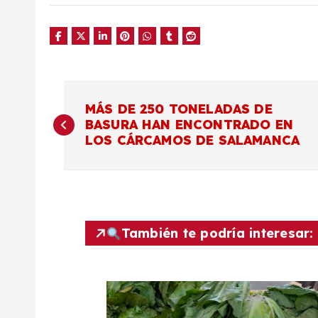
N
MÁS DE 250 TONELADAS DE
BASURA HAN ENCONTRADO EN
a
LOS CÁRCAMOS DE SALAMANCA
v
e
También te podría interesar:
g
a