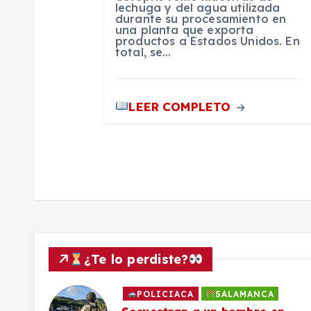
t
lechuga y del agua utilizada
durante su procesamiento en
una planta que exporta
productos a Estados Unidos. En
r
total, se…
a
LEER COMPLETO
d
a
s
¿Te lo perdiste?
POLICIACA
SALAMANCA