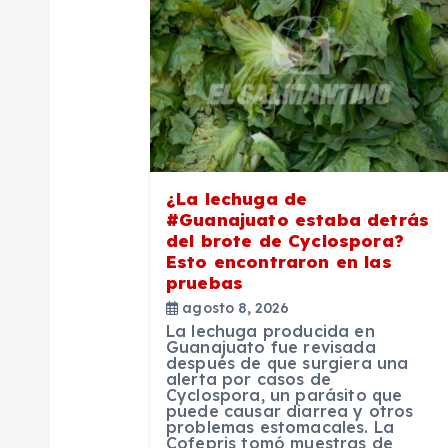
c
i
ó
n
¿La lechuga de
#Guanajuato estaba detrás
d
del brote de Cyclospora?
Esto encontraron en las
pruebas
e
agosto 8, 2026
La lechuga producida en
e
Guanajuato fue revisada
después de que surgiera una
alerta por casos de
Cyclospora, un parásito que
n
puede causar diarrea y otros
problemas estomacales. La
Cofepris tomó muestras de