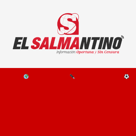
El Salmantino - medios/noticias/editorial
NAL
EL MUNDO
EDITORIALES
D