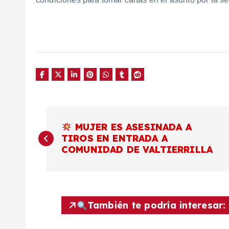
N
MUJER ES ASESINADA A
TIROS EN ENTRADA A
a
COMUNIDAD DE VALTIERRILLA
v
e
También te podría interesar: