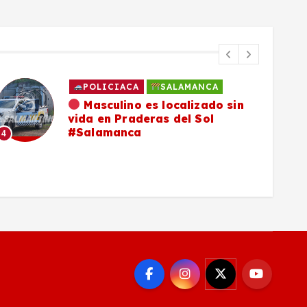
POLICIACA
SALAMANCA
Masculino es localizado sin
vida en Praderas del Sol
#Salamanca
4
5