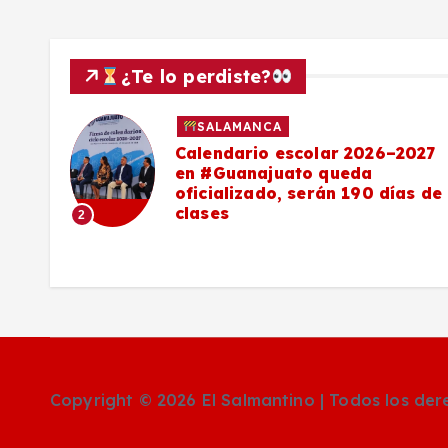
¿Te lo perdiste?
SALAMANCA
Calendario escolar 2026–2027
al
en #Guanajuato queda
el
oficializado, serán 190 días de
clases
2
o
Copyright © 2026 El Salmantino | Todos los de