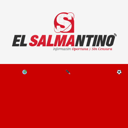
El Salmantino - medios/noticias/editorial
NAL
EL MUNDO
EDITORIALES
D