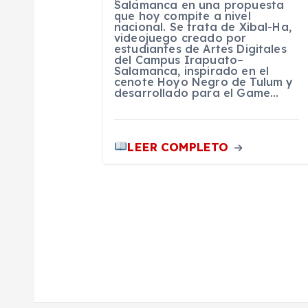
e
Salamanca en una propuesta
que hoy compite a nivel
nacional. Se trata de Xibal-Ha,
n
videojuego creado por
estudiantes de Artes Digitales
del Campus Irapuato–
Salamanca, inspirado en el
t
cenote Hoyo Negro de Tulum y
desarrollado para el Game…
r
LEER COMPLETO
a
d
a
s