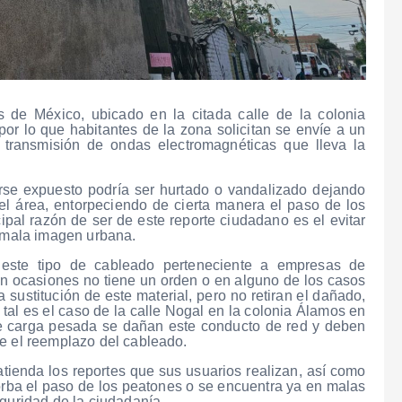
 de México, ubicado en la citada calle de la colonia
 por lo que habitantes de la zona solicitan se envíe a un
e transmisión de ondas electromagnéticas que lleva la
rse expuesto podría ser hurtado o vandalizado dejando
 del área, entorpeciendo de cierta manera el paso de los
cipal razón de ser de este reporte ciudadano es el evitar
a mala imagen urbana.
ste tipo de cableado perteneciente a empresas de
n ocasiones no tiene un orden o en alguno de los casos
 sustitución de este material, pero no retiran el dañado,
tal es el caso de la calle Nogal en la colonia Álamos en
e carga pesada se dañan este conducto de red y deben
ce el reemplazo del cableado.
ienda los reportes que sus usuarios realizan, así como
orba el paso de los peatones o se encuentra ya en malas
eguridad de la ciudadanía.