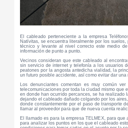
El cableado perteneciente a la empresa Teléfonos
Natívitas, se encuentra literalmente por los suelos,
técnico y levante al nivel correcto este medio d
información de punto a punto.
Vecinos consideran que este cableado al encontra
sin servicio de internet y telefonía a los usuarios
peatones por la angosta antedicha vialidad, la prin
un futuro posible accidente, así como evitar dar un
Los denunciantes comentan es muy común ver e
telecomunicaciones por toda la ciudad mismo que e
en donde han ocurrido percances, se ha realizado la
dejando el cableado dañado colgando por los aires, 
donde constantemente por el paso de transporte d
llamar al proveedor para que de nueva cuenta reali
El llamado es para la empresa TELMEX, para que at
para analizar los puntos en los que el cableado est
condiciones para tomar cartas en el asunto por la s