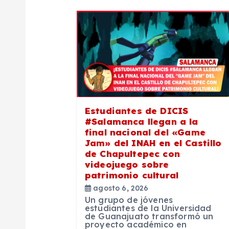
g
a
c
i
Estudiantes de DICIS
ó
#Salamanca llegan a la
final nacional del «Game
n
Jam» del INAH en el Castillo
de Chapultepec con
videojuego sobre
d
patrimonio cultural
agosto 6, 2026
e
Un grupo de jóvenes
estudiantes de la Universidad
de Guanajuato transformó un
proyecto académico en