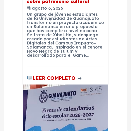
sobre patrimonio cultural
t
agosto 6, 2026
Un grupo de jóvenes estudiantes
r
de la Universidad de Guanajuato
transformó un proyecto académico
en Salamanca en una propuesta
que hoy compite a nivel nacional.
a
Se trata de Xibal-Ha, videojuego
creado por estudiantes de Artes
Digitales del Campus Irapuato–
d
Salamanca, inspirado en el cenote
Hoyo Negro de Tulum y
desarrollado para el Game…
a
s
LEER COMPLETO