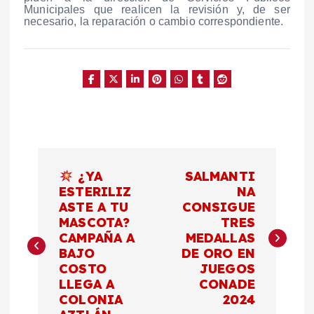
Municipales que realicen la revisión y, de ser
necesario, la reparación o cambio correspondiente.
N
¿YA
SALMANTI
a
ESTERILIZ
NA
ASTE A TU
CONSIGUE
MASCOTA?
TRES
v
CAMPAÑA A
MEDALLAS
BAJO
DE ORO EN
e
COSTO
JUEGOS
LLEGA A
CONADE
g
COLONIA
2024