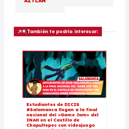
AZTLÁN
a
c
También te podría interesar:
i
ó
n
d
e
e
Estudiantes de DICIS
#Salamanca llegan a la final
nacional del «Game Jam» del
n
INAH en el Castillo de
Chapultepec con videojuego