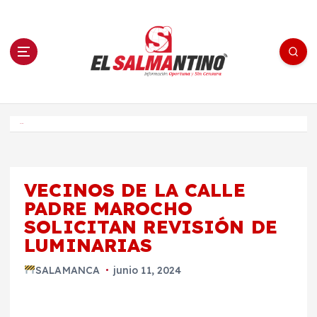
S
a
l
t
a
r
a
l
c
o
El Salmantino - medios/noticias/editorial
n
t
e
Inicio
n
i
d
o
VECINOS DE LA CALLE
PADRE MAROCHO
SOLICITAN REVISIÓN DE
LUMINARIAS
SALAMANCA
junio 11, 2024