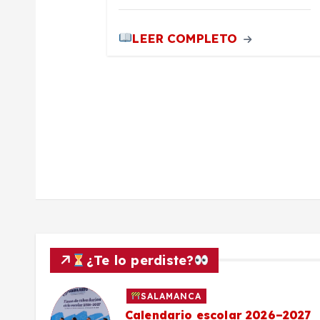
a
LEER COMPLETO
d
a
s
¿Te lo perdiste?
SALAMANCA
Calendario escolar 2026–2027