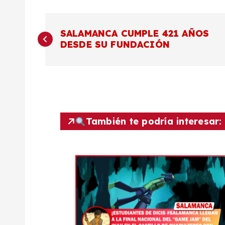
N
SALAMANCA CUMPLE 421 AÑOS
DESDE SU FUNDACIÓN
a
v
e
También te podría interesar:
g
a
c
i