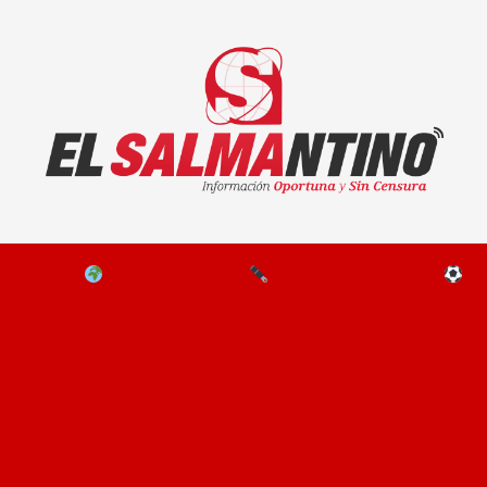
El Salmantino - medios/noticias/editorial
NAL
EL MUNDO
EDITORIALES
D