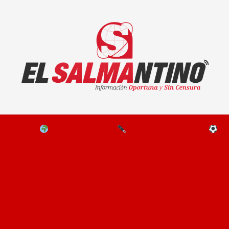
El Salmantino - medios/noticias/editorial
NAL
EL MUNDO
EDITORIALES
D