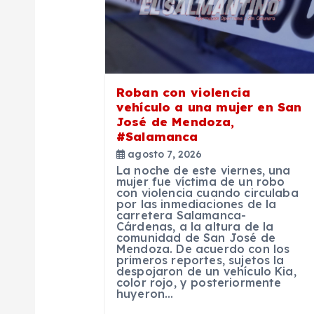
ó
n
Roban con violencia
d
vehículo a una mujer en San
José de Mendoza,
#Salamanca
e
agosto 7, 2026
La noche de este viernes, una
e
mujer fue víctima de un robo
con violencia cuando circulaba
por las inmediaciones de la
carretera Salamanca-
n
Cárdenas, a la altura de la
comunidad de San José de
Mendoza. De acuerdo con los
t
primeros reportes, sujetos la
despojaron de un vehículo Kia,
color rojo, y posteriormente
huyeron…
r