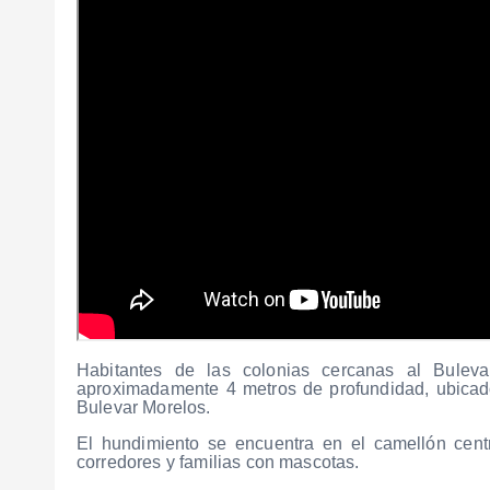
Habitantes de las colonias cercanas al Bule
aproximadamente 4 metros de profundidad, ubicado f
Bulevar Morelos.
El hundimiento se encuentra en el camellón centr
corredores y familias con mascotas.