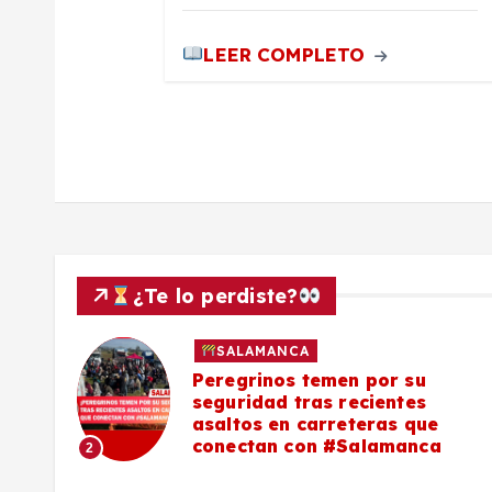
a
LEER COMPLETO
d
a
s
¿Te lo perdiste?
SALAMANCA
lo a
Peregrinos temen por su
seguridad tras recientes
asaltos en carreteras que
conectan con #Salamanca
2