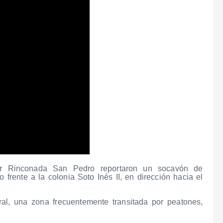
var Rinconada San Pedro reportaron un socavón de
rente a la colonia Soto Inés II, en dirección hacia el
al, una zona frecuentemente transitada por peatones,