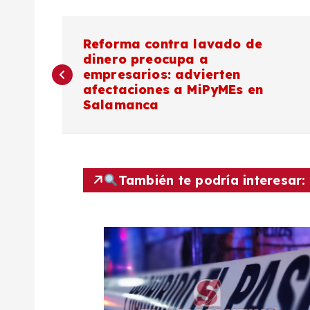
N
Reforma contra lavado de
dinero preocupa a
a
empresarios: advierten
afectaciones a MiPyMEs en
v
Salamanca
e
g
También te podría interesar:
a
c
i