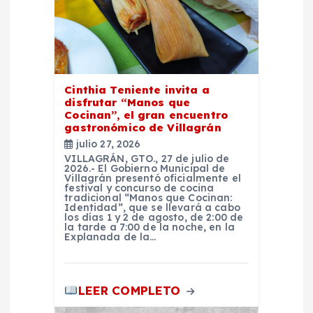
d
e
e
Cinthia Teniente invita a
disfrutar “Manos que
n
Cocinan”, el gran encuentro
gastronómico de Villagrán
t
julio 27, 2026
VILLAGRÁN, GTO., 27 de julio de
2026.- El Gobierno Municipal de
r
Villagrán presentó oficialmente el
festival y concurso de cocina
tradicional “Manos que Cocinan:
Identidad”, que se llevará a cabo
a
los días 1 y 2 de agosto, de 2:00 de
la tarde a 7:00 de la noche, en la
Explanada de la…
d
a
LEER COMPLETO