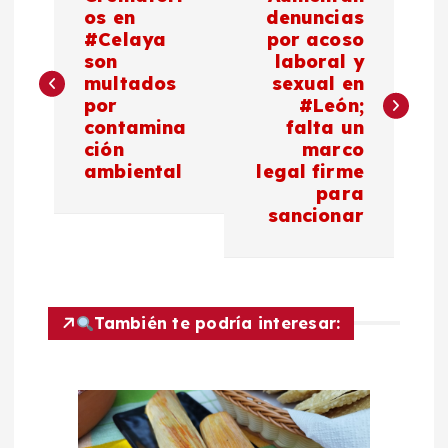
a
os en
denuncias
#Celaya
por acoso
son
laboral y
v
multados
sexual en
por
#León;
e
contamina
falta un
ción
marco
g
ambiental
legal firme
para
a
sancionar
c
i
También te podría interesar:
ó
n