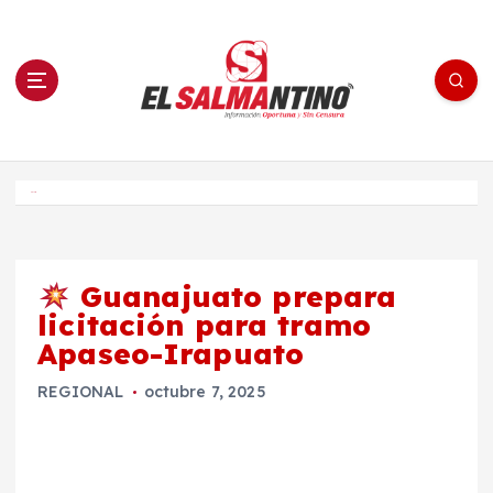
S
a
l
t
a
r
a
l
c
o
El Salmantino - medios/noticias/editorial
n
t
e
Inicio
n
i
d
o
Guanajuato prepara
licitación para tramo
Apaseo-Irapuato
REGIONAL
octubre 7, 2025