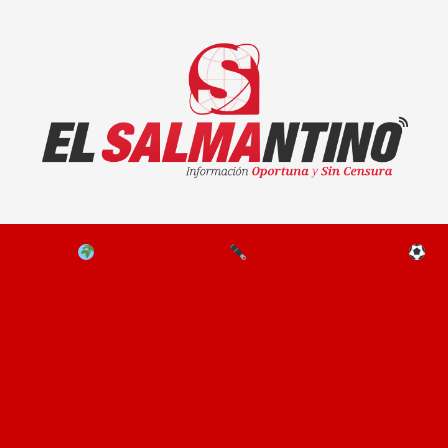
El Salmantino - medios/noticias/editorial
NAL
EL MUNDO
EDITORIALES
D