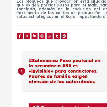
Los bloqueos que provocaron esta situació
que exigen precios justos para el maíz, pa
tonelada, además de la exclusión del g
incremento de los costos de producción. L
rutas estratégicas en el Bajío, impactando a 
N
#Salamanca Paso peatonal en
la secundaria #38 es
a
«invisible» para conductores.
Padres de familia exigen
v
atención de las autoridades
e