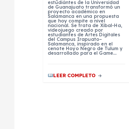
e
estudiantes de la Universidad
de Guanajuato transformó un
proyecto académico en
n
Salamanca en una propuesta
que hoy compite a nivel
nacional. Se trata de Xibal-Ha,
videojuego creado por
t
estudiantes de Artes Digitales
del Campus Irapuato–
Salamanca, inspirado en el
r
cenote Hoyo Negro de Tulum y
desarrollado para el Game…
a
LEER COMPLETO
d
a
s