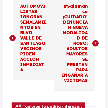
N
AUTOMOVI
#Salaman
a
LISTAS
ca
IGNORAN
¡CUIDADO!
SEÑALAMIE
DENUNCIA
v
NTOS EN
N NUEVA
BLVD.
MODALIDA
e
VALLE DE
D DE
SANTIAGO;
ROBO:
g
VECINOS
ADULTOS
PIDEN
MAYORES
a
ACCIÓN
SE
INMEDIAT
PRESTAN
c
A
PARA
ENGAÑAR A
VÍCTIMAS
i
ó
También te podría interesar: