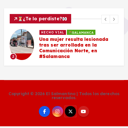
¿Te lo perdiste?
HECHO VIAL
SALAMANCA
Una mujer resulta lesionada
tras ser arrollada en la
Comunicación Norte, en
#Salamanca
2
Copyright © 2026 El Salmantino | Todos los derechos
reservados.