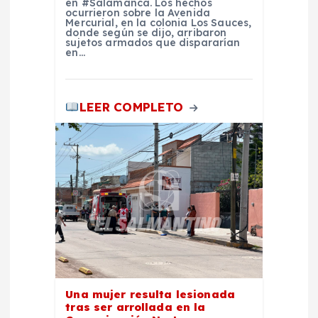
en #Salamanca. Los hechos
ocurrieron sobre la Avenida
s
Mercurial, en la colonia Los Sauces,
donde según se dijo, arribaron
sujetos armados que dispararían
en…
LEER COMPLETO
Una mujer resulta lesionada
tras ser arrollada en la