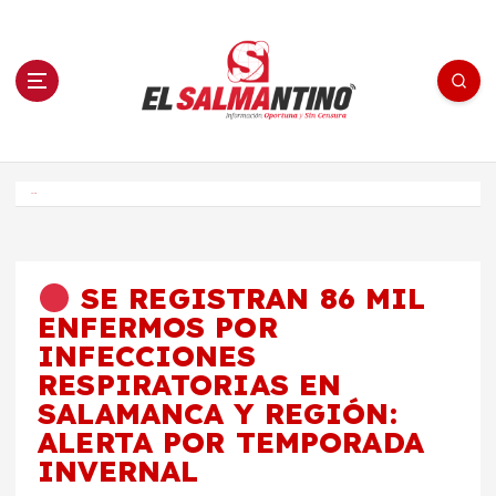
S
a
l
t
a
r
a
l
c
o
El Salmantino - medios/noticias/editorial
n
t
e
Inicio
n
i
d
o
SE REGISTRAN 86 MIL
ENFERMOS POR
INFECCIONES
RESPIRATORIAS EN
SALAMANCA Y REGIÓN:
ALERTA POR TEMPORADA
INVERNAL