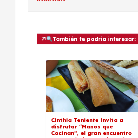
v
e
También te podría interesar:
g
a
c
i
ó
Cinthia Teniente invita a
disfrutar “Manos que
n
Cocinan”, el gran encuentro