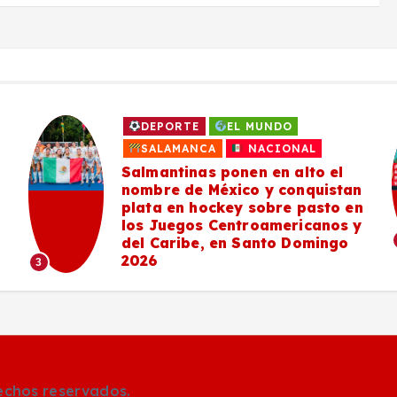
SALAMANCA
Estudiantes de DICIS
#Salamanca llegan a la final
nacional del «Game Jam» del
INAH en el Castillo de
Chapultepec con videojuego
sobre patrimonio cultural
4
rechos reservados.