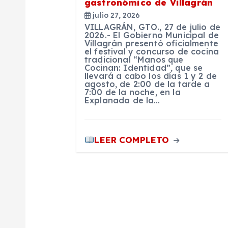
gastronómico de Villagrán
julio 27, 2026
d
VILLAGRÁN, GTO., 27 de julio de
2026.- El Gobierno Municipal de
Villagrán presentó oficialmente
e
el festival y concurso de cocina
tradicional “Manos que
Cocinan: Identidad”, que se
e
llevará a cabo los días 1 y 2 de
agosto, de 2:00 de la tarde a
7:00 de la noche, en la
Explanada de la…
n
t
LEER COMPLETO
r
a
d