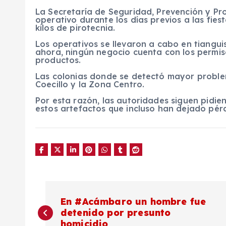
La Secretaría de Seguridad, Prevención y Pr
operativo durante los días previos a las fies
kilos de pirotecnia.
Los operativos se llevaron a cabo en tiangu
ahora, ningún negocio cuenta con los permi
productos.
Las colonias donde se detectó mayor problem
Coecillo y la Zona Centro.
Por esta razón, las autoridades siguen pidie
estos artefactos que incluso han dejado pé
N
En #Acámbaro un hombre fue
detenido por presunto
a
homicidio