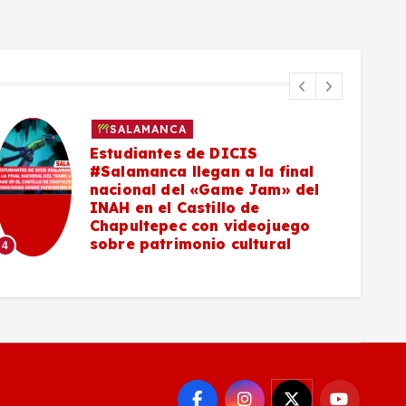
SALAMANCA
Calendario escolar 2026–2027
en #Guanajuato queda
oficializado, serán 190 días de
clases
5
6