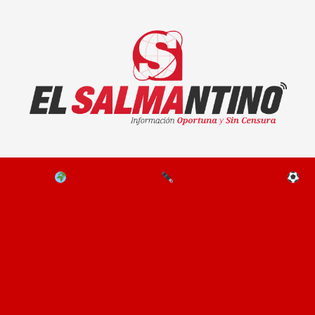
El Salmantino - medios/noticias/editorial
NAL
EL MUNDO
EDITORIALES
D