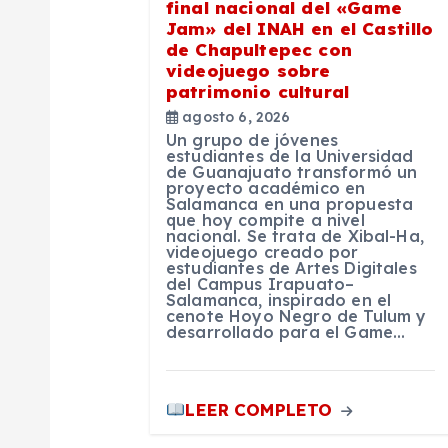
final nacional del «Game
Jam» del INAH en el Castillo
d
de Chapultepec con
videojuego sobre
e
patrimonio cultural
agosto 6, 2026
Un grupo de jóvenes
e
estudiantes de la Universidad
de Guanajuato transformó un
proyecto académico en
n
Salamanca en una propuesta
que hoy compite a nivel
nacional. Se trata de Xibal-Ha,
videojuego creado por
t
estudiantes de Artes Digitales
del Campus Irapuato–
Salamanca, inspirado en el
r
cenote Hoyo Negro de Tulum y
desarrollado para el Game…
a
LEER COMPLETO
d