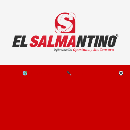
El Salmantino - medios/noticias/editorial
NAL
EL MUNDO
EDITORIALES
D