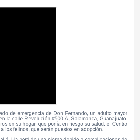
mado de emergencia de Don Fernando, un adulto mayor
 en la calle Revolución #500-A, Salamanca, Guanajuato.
eros en su hogar, que ponía en riesgo su salud, el Centro
 a los felinos, que serán puestos en adopción.
allá. Ha perdido una pierna debido a complicaciones de