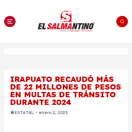
S
a
l
t
a
r
a
l
c
o
El Salmantino - medios/noticias/editorial
n
t
e
Inicio
n
i
d
o
IRAPUATO RECAUDÓ MÁS
DE 22 MILLONES DE PESOS
EN MULTAS DE TRÁNSITO
DURANTE 2024
ESTATAL
enero 2, 2025