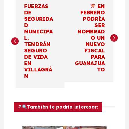
N
FUERZAS
EN
a
DE
FEBRERO
SEGURIDA
PODRÍA
D
SER
v
MUNICIPA
NOMBRAD
L,
O UN
e
TENDRÁN
NUEVO
SEGURO
FISCAL
g
DE VIDA
PARA
EN
GUANAJUA
a
VILLAGRÁ
TO
N
c
i
También te podría interesar:
ó
n