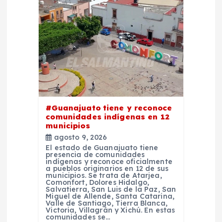
d
e
e
n
#Guanajuato tiene y reconoce
t
comunidades indígenas en 12
municipios
r
agosto 9, 2026
El estado de Guanajuato tiene
presencia de comunidades
a
indígenas y reconoce oficialmente
a pueblos originarios en 12 de sus
municipios. Se trata de Atarjea,
Comonfort, Dolores Hidalgo,
d
Salvatierra, San Luis de la Paz, San
Miguel de Allende, Santa Catarina,
Valle de Santiago, Tierra Blanca,
a
Victoria, Villagrán y Xichú. En estas
comunidades se…