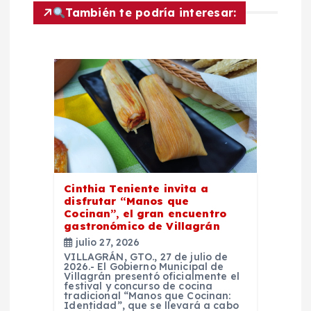
i
También te podría interesar:
ó
n
d
e
e
Cinthia Teniente invita a
disfrutar “Manos que
n
Cocinan”, el gran encuentro
gastronómico de Villagrán
t
julio 27, 2026
VILLAGRÁN, GTO., 27 de julio de
2026.- El Gobierno Municipal de
r
Villagrán presentó oficialmente el
festival y concurso de cocina
tradicional “Manos que Cocinan:
Identidad”, que se llevará a cabo