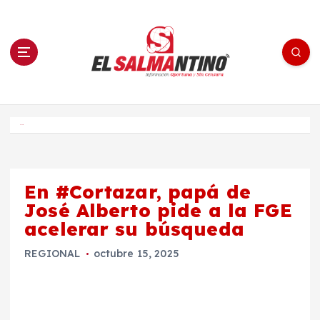
S
a
l
t
a
r
a
l
c
o
El Salmantino - medios/noticias/editorial
n
t
e
Inicio
n
i
d
o
En #Cortazar, papá de
José Alberto pide a la FGE
acelerar su búsqueda
REGIONAL
octubre 15, 2025