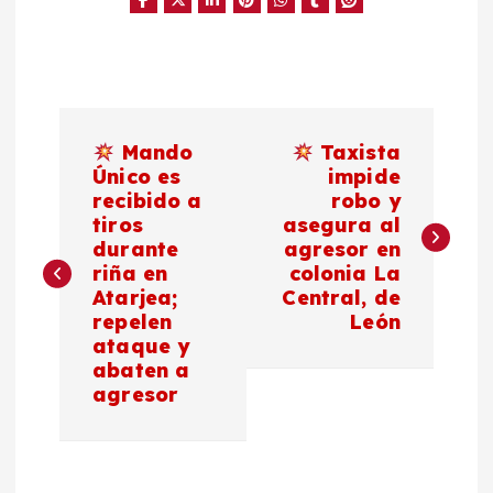
N
Mando
Taxista
a
Único es
impide
recibido a
robo y
tiros
asegura al
v
durante
agresor en
riña en
colonia La
e
Atarjea;
Central, de
repelen
León
g
ataque y
abaten a
a
agresor
c