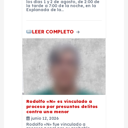
a
los días 1 y 2 de agosto, de 2:00 de
la tarde a 7:00 de la noche, en la
Explanada de la…
d
a
LEER COMPLETO
s
Rodolfo «N» es vinculado a
proceso por presuntos delitos
contra una menor
junio 12, 2026
Rodolfo «N» fue vinculado a