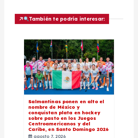
n
d
También te podría interesar:
e
e
n
t
r
Salmantinas ponen en alto el
nombre de México y
a
conquistan plata en hockey
sobre pasto en los Juegos
d
Centroamericanos y del
Caribe, en Santo Domingo 2026
agosto 7, 2026