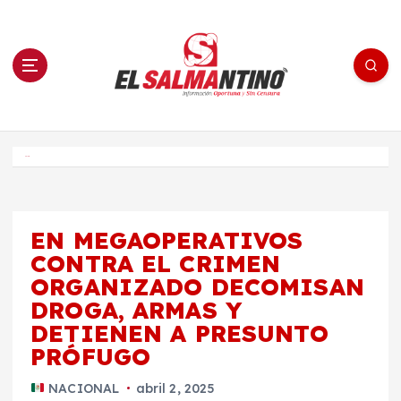
S
a
l
t
a
r
a
l
c
o
El Salmantino - medios/noticias/editorial
n
t
e
Inicio
n
i
d
o
EN MEGAOPERATIVOS
CONTRA EL CRIMEN
ORGANIZADO DECOMISAN
DROGA, ARMAS Y
DETIENEN A PRESUNTO
PRÓFUGO
NACIONAL
abril 2, 2025