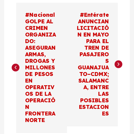
N
#Nacional
#Entérate
a
GOLPE AL
ANUNCIAN
CRIMEN
LICITACIÓ
ORGANIZA
N EN MAYO
v
DO:
PARA EL
ASEGURAN
TREN DE
e
ARMAS,
PASAJERO
DROGAS Y
S
g
MILLONES
GUANAJUA
DE PESOS
TO–CDMX;
a
EN
SALAMANC
OPERATIV
A, ENTRE
c
OS DE LA
LAS
OPERACIÓ
POSIBLES
N
ESTACION
i
FRONTERA
ES
NORTE
ó