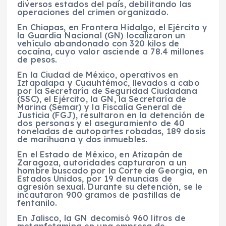
diversos estados del país, debilitando las
operaciones del crimen organizado.
En Chiapas, en Frontera Hidalgo, el Ejército y
la Guardia Nacional (GN) localizaron un
vehículo abandonado con 320 kilos de
cocaína, cuyo valor asciende a 78.4 millones
de pesos.
En la Ciudad de México, operativos en
Iztapalapa y Cuauhtémoc, llevados a cabo
por la Secretaría de Seguridad Ciudadana
(SSC), el Ejército, la GN, la Secretaría de
Marina (Semar) y la Fiscalía General de
Justicia (FGJ), resultaron en la detención de
dos personas y el aseguramiento de 40
toneladas de autopartes robadas, 189 dosis
de marihuana y dos inmuebles.
En el Estado de México, en Atizapán de
Zaragoza, autoridades capturaron a un
hombre buscado por la Corte de Georgia, en
Estados Unidos, por 19 denuncias de
agresión sexual. Durante su detención, se le
incautaron 900 gramos de pastillas de
fentanilo.
En Jalisco, la GN decomisó 960 litros de