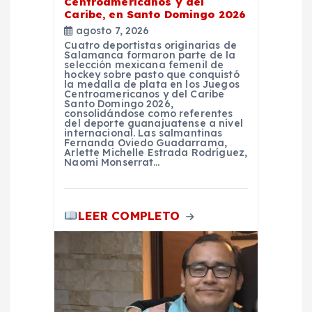
r
Centroamericanos y del
Caribe, en Santo Domingo 2026
a
agosto 7, 2026
Cuatro deportistas originarias de
Salamanca formaron parte de la
d
selección mexicana femenil de
hockey sobre pasto que conquistó
la medalla de plata en los Juegos
Centroamericanos y del Caribe
a
Santo Domingo 2026,
consolidándose como referentes
del deporte guanajuatense a nivel
s
internacional. Las salmantinas
Fernanda Oviedo Guadarrama,
Arlette Michelle Estrada Rodríguez,
Naomi Monserrat…
LEER COMPLETO