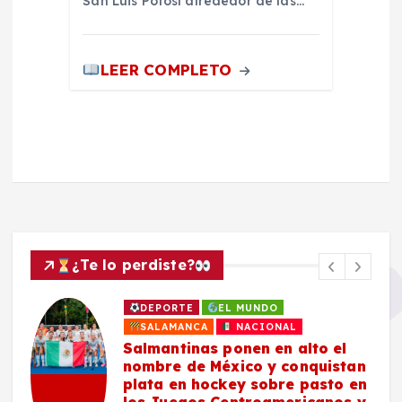
San Luis Potosí alrededor de las…
LEER COMPLETO
¿Te lo perdiste?
DEPORTE
EL MUNDO
SALAMANCA
NACIONAL
Salmantinas ponen en alto el
nombre de México y conquistan
plata en hockey sobre pasto en
los Juegos Centroamericanos y