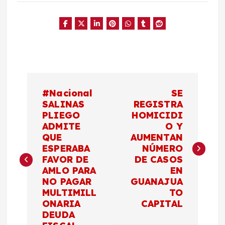
N
#Nacional
SE
a
SALINAS
REGISTRA
PLIEGO
HOMICIDI
ADMITE
O Y
v
QUE
AUMENTAN
ESPERABA
NÚMERO
e
FAVOR DE
DE CASOS
AMLO PARA
EN
g
NO PAGAR
GUANAJUA
MULTIMILL
TO
a
ONARIA
CAPITAL
DEUDA