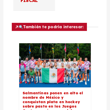
c
FISCAL
i
ó
También te podría interesar:
n
d
e
e
n
Salmantinas ponen en alto el
t
nombre de México y
conquistan plata en hockey
sobre pasto en los Juegos