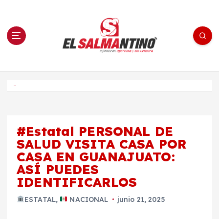
S
a
l
t
a
r
a
l
c
o
El Salmantino - medios/noticias/editorial
n
t
e
Inicio
n
i
d
o
#Estatal PERSONAL DE
SALUD VISITA CASA POR
CASA EN GUANAJUATO:
ASÍ PUEDES
IDENTIFICARLOS
ESTATAL
,
NACIONAL
junio 21, 2025