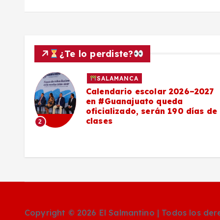
¿Te lo perdiste?
SALAMANCA
Calendario escolar 2026–2027
al
en #Guanajuato queda
el
oficializado, serán 190 días de
clases
2
o
Copyright © 2026 El Salmantino | Todos los de