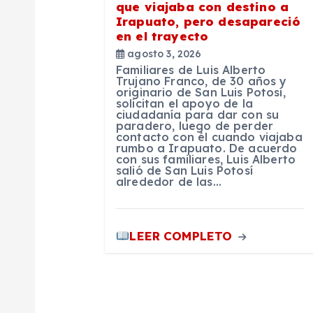
que viajaba con destino a
Irapuato, pero desapareció
n
en el trayecto
agosto 3, 2026
t
Familiares de Luis Alberto
Trujano Franco, de 30 años y
originario de San Luis Potosí,
r
solicitan el apoyo de la
ciudadanía para dar con su
paradero, luego de perder
contacto con él cuando viajaba
a
rumbo a Irapuato. De acuerdo
con sus familiares, Luis Alberto
salió de San Luis Potosí
d
alrededor de las…
a
LEER COMPLETO
s