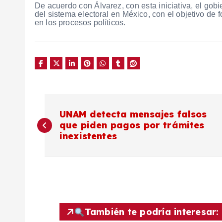
De acuerdo con Álvarez, con esta iniciativa, el gobi
del sistema electoral en México, con el objetivo de 
en los procesos políticos.
N
UNAM detecta mensajes falsos
que piden pagos por trámites
a
inexistentes
v
e
g
También te podría interesar: