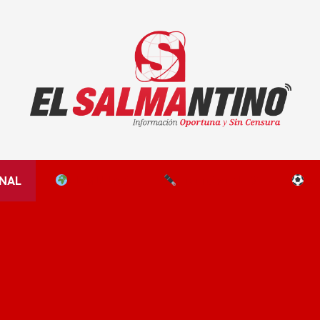
El Salmantino - medios/noticias/editorial
NAL
EL MUNDO
EDITORIALES
D