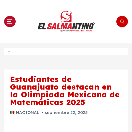
S
a
l
t
a
r
a
l
c
o
El Salmantino - medios/noticias/editorial
n
t
e
Inicio
n
i
d
o
Estudiantes de
Guanajuato destacan en
la Olimpiada Mexicana de
Matemáticas 2025
NACIONAL
septiembre 22, 2025