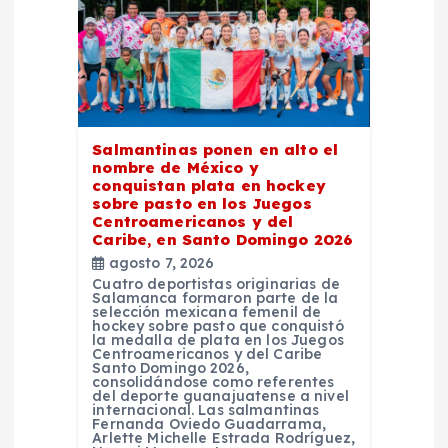
d
e
e
n
Salmantinas ponen en alto el
nombre de México y
t
conquistan plata en hockey
sobre pasto en los Juegos
Centroamericanos y del
r
Caribe, en Santo Domingo 2026
agosto 7, 2026
a
Cuatro deportistas originarias de
Salamanca formaron parte de la
selección mexicana femenil de
hockey sobre pasto que conquistó
d
la medalla de plata en los Juegos
Centroamericanos y del Caribe
Santo Domingo 2026,
a
consolidándose como referentes
del deporte guanajuatense a nivel
internacional. Las salmantinas
Fernanda Oviedo Guadarrama,
s
Arlette Michelle Estrada Rodríguez,