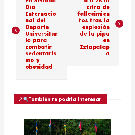
a
en Senado
a a 28 la
Día
cifra de
Internacio
fallecimien
v
nal del
tos tras la
Deporte
explosión
e
Universitar
de la pipa
io para
en
g
combatir
Iztapalap
sedentaris
a
a
mo y
obesidad
c
i
También te podría interesar:
ó
n