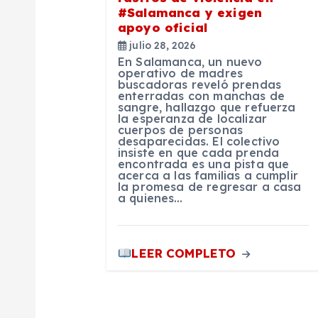
#Salamanca y exigen
d
apoyo oficial
julio 28, 2026
e
En Salamanca, un nuevo
operativo de madres
buscadoras reveló prendas
e
enterradas con manchas de
sangre, hallazgo que refuerza
la esperanza de localizar
cuerpos de personas
n
desaparecidas. El colectivo
insiste en que cada prenda
encontrada es una pista que
t
acerca a las familias a cumplir
la promesa de regresar a casa
a quienes…
r
LEER COMPLETO
a
d