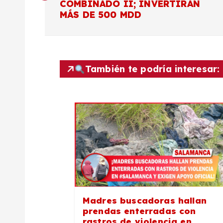
COMBINADO II; INVERTIRÁN
v
MÁS DE 500 MDD
e
g
También te podría interesar:
a
c
i
ó
Madres buscadoras hallan
n
prendas enterradas con
rastros de violencia en