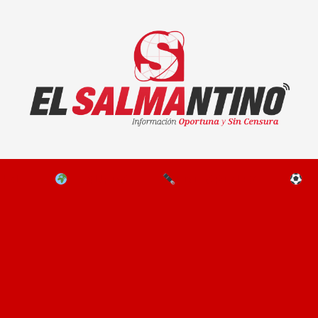
El Salmantino - medios/noticias/editorial
NAL
EL MUNDO
EDITORIALES
D