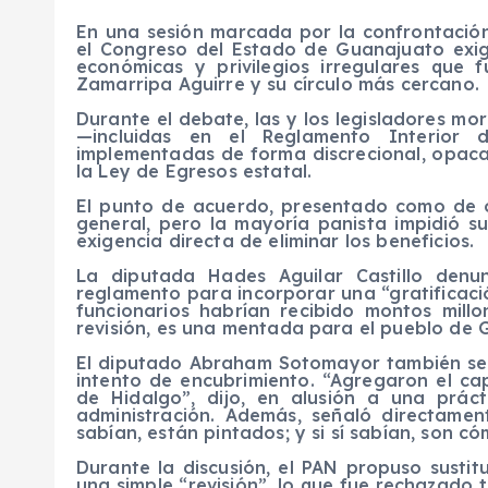
En una sesión marcada por la confrontación
el Congreso del Estado de Guanajuato exigi
económicas y privilegios irregulares que 
Zamarripa Aguirre y su círculo más cercano.
Durante el debate, las y los legisladores m
—incluidas en el Reglamento Interior 
implementadas de forma discrecional, opaca y
la Ley de Egresos estatal.
El punto de acuerdo, presentado como de o
general, pero la mayoría panista impidió su
exigencia directa de eliminar los beneficios.
La diputada Hades Aguilar Castillo denu
reglamento para incorporar una “gratificació
funcionarios habrían recibido montos millo
revisión, es una mentada para el pueblo de 
El diputado Abraham Sotomayor también se 
intento de encubrimiento. “Agregaron el ca
de Hidalgo”, dijo, en alusión a una prá
administración. Además, señaló directamen
sabían, están pintados; y si sí sabían, son có
Durante la discusión, el PAN propuso sustitu
una simple “revisión”, lo que fue rechazado