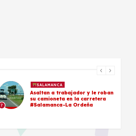
SALAMANCA
Vecinos de Villas #Salamanca
400 piden a las autoridades
intervenir vivienda abandonada
por riesgos a la salud y
9
seguridad
8