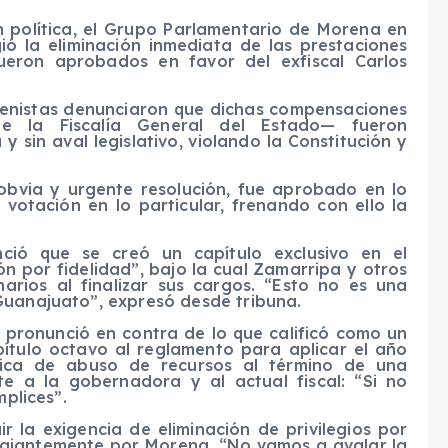
 política, el Grupo Parlamentario de Morena en
ó la eliminación inmediata de las prestaciones
fueron aprobados en favor del exfiscal Carlos
orenistas denunciaron que dichas compensaciones
de la Fiscalía General del Estado— fueron
 sin aval legislativo, violando la Constitución y
bvia y urgente resolución, fue aprobado en lo
 votación en lo particular, frenando con ello la
nció que se creó un capítulo exclusivo en el
n por fidelidad”, bajo la cual Zamarripa y otros
narios al finalizar sus cargos. “Esto no es una
Guanajuato”, expresó desde tribuna.
pronunció en contra de lo que calificó como un
pítulo octavo al reglamento para aplicar el año
ctica de abuso de recursos al término de una
te a la gobernadora y al actual fiscal: “Si no
mplices”.
ir la exigencia de eliminación de privilegios por
 tajantemente por Morena. “No vamos a avalar la