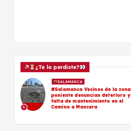
a
s
¿Te lo perdiste?
SALAMANCA
 zona
#Salamanca Buscadoras
ro y
señalan a César Prieto por falt
el
de convenio para células
municipales de búsqueda
6