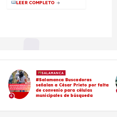
LEER COMPLETO
SALAMANCA
Asaltan a trabajador y le roban
a
su camioneta en la carretera
#Salamanca-La Ordeña
7