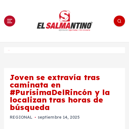
S
a
l
t
a
r
a
l
c
o
El Salmantino - medios/noticias/editorial
n
t
e
Inicio
n
i
d
o
Joven se extravía tras
caminata en
#PurísimaDelRincón y la
localizan tras horas de
búsqueda
REGIONAL
septiembre 14, 2025