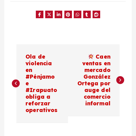
N
Ola de
Caen
a
violencia
ventas en
en
mercado
#Pénjamo
González
v
e
Ortega por
#Irapuato
auge del
e
obliga a
comercio
reforzar
informal
g
operativos
a