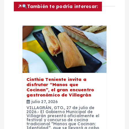
c
También te podría interesar:
i
ó
n
d
e
Cinthia Teniente invita a
e
disfrutar “Manos que
Cocinan”, el gran encuentro
gastronómico de Villagrán
n
julio 27, 2026
VILLAGRÁN, GTO., 27 de julio de
2026.- El Gobierno Municipal de
t
Villagrán presentó oficialmente el
festival y concurso de cocina
tradicional “Manos que Cocinan:
Identidad”, que se llevará a cabo