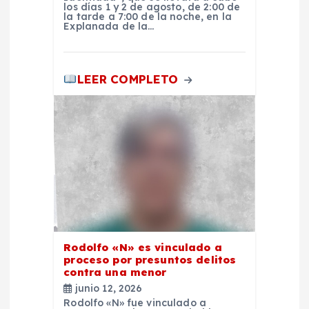
r
los días 1 y 2 de agosto, de 2:00 de
la tarde a 7:00 de la noche, en la
Explanada de la…
a
d
LEER COMPLETO
a
s
Rodolfo «N» es vinculado a
proceso por presuntos delitos
contra una menor
junio 12, 2026
Rodolfo «N» fue vinculado a