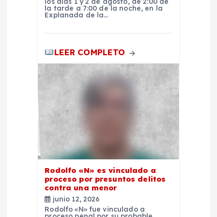
los días 1 y 2 de agosto, de 2:00 de
d
la tarde a 7:00 de la noche, en la
Explanada de la…
a
LEER COMPLETO
s
Rodolfo «N» es vinculado a
proceso por presuntos delitos
contra una menor
junio 12, 2026
Rodolfo «N» fue vinculado a
proceso penal por su probable