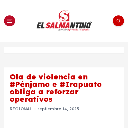
S
a
l
t
a
r
a
l
c
o
El Salmantino - medios/noticias/editorial
n
t
e
Inicio
n
i
d
o
Ola de violencia en
#Pénjamo e #Irapuato
obliga a reforzar
operativos
REGIONAL
septiembre 14, 2025