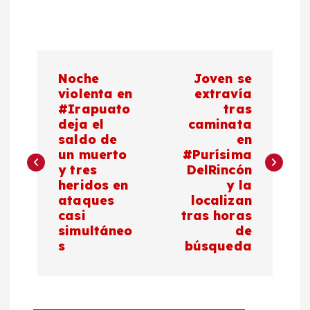
N
Noche
Joven se
a
violenta en
extravía
#Irapuato
tras
deja el
caminata
v
saldo de
en
un muerto
#Purísima
e
y tres
DelRincón
heridos en
y la
g
ataques
localizan
casi
tras horas
a
simultáneo
de
s
búsqueda
c
i