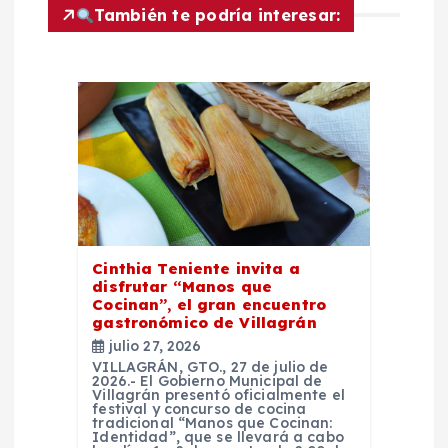
También te podría interesar:
ó
n
d
e
e
Cinthia Teniente invita a
n
disfrutar “Manos que
Cocinan”, el gran encuentro
t
gastronómico de Villagrán
julio 27, 2026
r
VILLAGRÁN, GTO., 27 de julio de
2026.- El Gobierno Municipal de
Villagrán presentó oficialmente el
festival y concurso de cocina
a
tradicional “Manos que Cocinan:
Identidad”, que se llevará a cabo