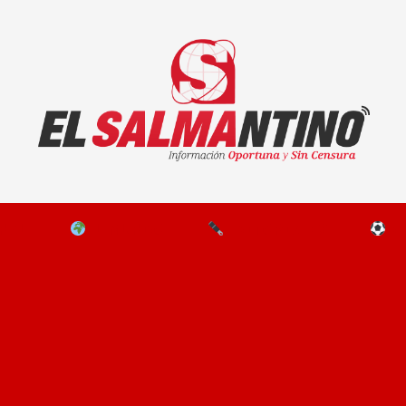
El Salmantino - medios/noticias/editorial
NAL
EL MUNDO
EDITORIALES
D