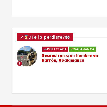
a
d
a
s
¿Te lo perdiste?
POLICIACA
SALAMANCA
to
Secuestran a un hombre en
Barrón, #Salamanca
2
ron