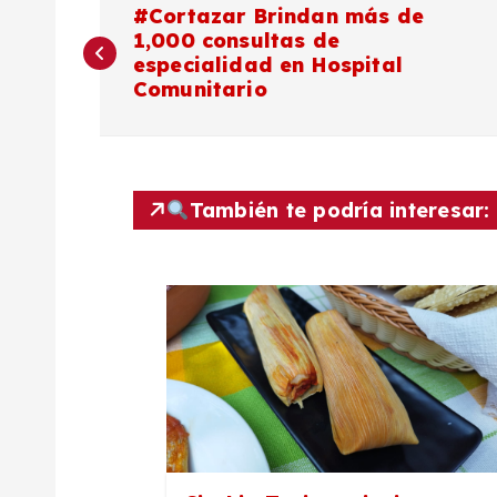
N
#Cortazar Brindan más de
1,000 consultas de
a
especialidad en Hospital
Comunitario
v
e
También te podría interesar:
g
a
c
i