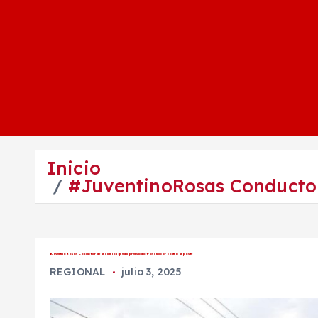
Inicio
#JuventinoRosas Conductor
#JuventinoRosas Conductor de un camión queda prensado tras chocar contra un poste
REGIONAL
julio 3, 2025