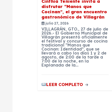
ó
Cinthia Teniente invita a
disfrutar “Manos que
n
Cocinan”, el gran encuentro
gastronómico de Villagrán
julio 27, 2026
d
VILLAGRÁN, GTO., 27 de julio de
2026.- El Gobierno Municipal de
Villagrán presentó oficialmente
e
el festival y concurso de cocina
tradicional “Manos que
Cocinan: Identidad”, que se
e
llevará a cabo los días 1 y 2 de
agosto, de 2:00 de la tarde a
7:00 de la noche, en la
Explanada de la…
n
t
LEER COMPLETO
r