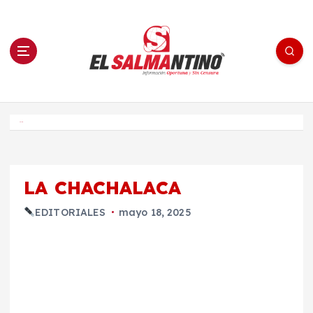
S
a
l
t
a
r
a
l
c
o
El Salmantino - medios/noticias/editorial
n
t
e
Inicio
n
i
d
o
LA CHACHALACA
EDITORIALES
mayo 18, 2025