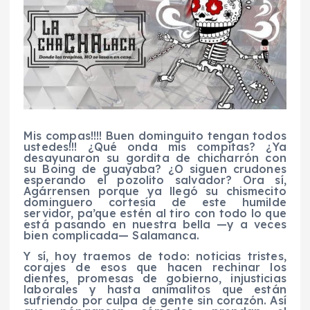
Mis compas!!!! Buen dominguito tengan todos
ustedes!!! ¿Qué onda mis compitas? ¿Ya
desayunaron su gordita de chicharrón con
su Boing de guayaba? ¿O siguen crudones
esperando el pozolito salvador? Ora sí,
Agárrensen porque ya llegó su chismecito
dominguero cortesía de este humilde
servidor, pa’que estén al tiro con todo lo que
está pasando en nuestra bella —y a veces
bien complicada— Salamanca.
Y sí, hoy traemos de todo: noticias tristes,
corajes de esos que hacen rechinar los
dientes, promesas de gobierno, injusticias
laborales y hasta animalitos que están
sufriendo por culpa de gente sin corazón. Así