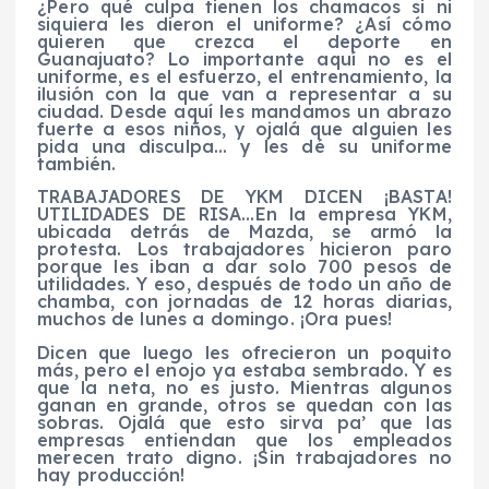
¿Pero qué culpa tienen los chamacos si ni
siquiera les dieron el uniforme? ¿Así cómo
quieren que crezca el deporte en
Guanajuato? Lo importante aquí no es el
uniforme, es el esfuerzo, el entrenamiento, la
ilusión con la que van a representar a su
ciudad. Desde aquí les mandamos un abrazo
fuerte a esos niños, y ojalá que alguien les
pida una disculpa… y les dé su uniforme
también.
TRABAJADORES DE YKM DICEN ¡BASTA!
UTILIDADES DE RISA…En la empresa YKM,
ubicada detrás de Mazda, se armó la
protesta. Los trabajadores hicieron paro
porque les iban a dar solo 700 pesos de
utilidades. Y eso, después de todo un año de
chamba, con jornadas de 12 horas diarias,
muchos de lunes a domingo. ¡Ora pues!
Dicen que luego les ofrecieron un poquito
más, pero el enojo ya estaba sembrado. Y es
que la neta, no es justo. Mientras algunos
ganan en grande, otros se quedan con las
sobras. Ojalá que esto sirva pa’ que las
empresas entiendan que los empleados
merecen trato digno. ¡Sin trabajadores no
hay producción!