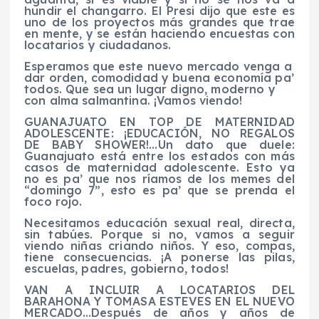
hundir el changarro. El Presi dijo que este es
uno de los proyectos más grandes que trae
en mente, y se están haciendo encuestas con
locatarios y ciudadanos.
Esperamos que este nuevo mercado venga a
dar orden, comodidad y buena economía pa’
todos. Que sea un lugar digno, moderno y
con alma salmantina. ¡Vamos viendo!
GUANAJUATO EN TOP DE MATERNIDAD
ADOLESCENTE: ¡EDUCACIÓN, NO REGALOS
DE BABY SHOWER!…Un dato que duele:
Guanajuato está entre los estados con más
casos de maternidad adolescente. Esto ya
no es pa’ que nos ríamos de los memes del
“domingo 7”, esto es pa’ que se prenda el
foco rojo.
Necesitamos educación sexual real, directa,
sin tabúes. Porque si no, vamos a seguir
viendo niñas criando niños. Y eso, compas,
tiene consecuencias. ¡A ponerse las pilas,
escuelas, padres, gobierno, todos!
VAN A INCLUIR A LOCATARIOS DEL
BARAHONA Y TOMASA ESTEVES EN EL NUEVO
MERCADO…Después de años y años de