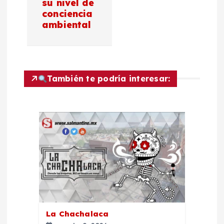
g
su nivel de
conciencia
a
ambiental
c
i
También te podría interesar:
ó
n
d
e
e
La Chachalaca