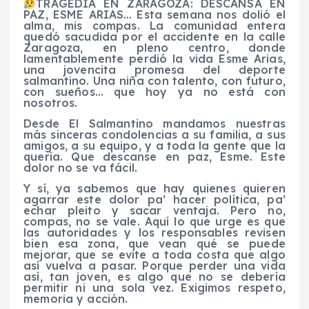
TRAGEDIA EN ZARAGOZA: DESCANSA EN
PAZ, ESME ARIAS… Esta semana nos dolió el
alma, mis compas. La comunidad entera
quedó sacudida por el accidente en la calle
Zaragoza, en pleno centro, donde
lamentablemente perdió la vida Esme Arias,
una jovencita promesa del deporte
salmantino. Una niña con talento, con futuro,
con sueños… que hoy ya no está con
nosotros.
Desde El Salmantino mandamos nuestras
más sinceras condolencias a su familia, a sus
amigos, a su equipo, y a toda la gente que la
quería. Que descanse en paz, Esme. Este
dolor no se va fácil.
Y sí, ya sabemos que hay quienes quieren
agarrar este dolor pa’ hacer política, pa’
echar pleito y sacar ventaja. Pero no,
compas, no se vale. Aquí lo que urge es que
las autoridades y los responsables revisen
bien esa zona, que vean qué se puede
mejorar, que se evite a toda costa que algo
así vuelva a pasar. Porque perder una vida
así, tan joven, es algo que no se debería
permitir ni una sola vez. Exigimos respeto,
memoria y acción.