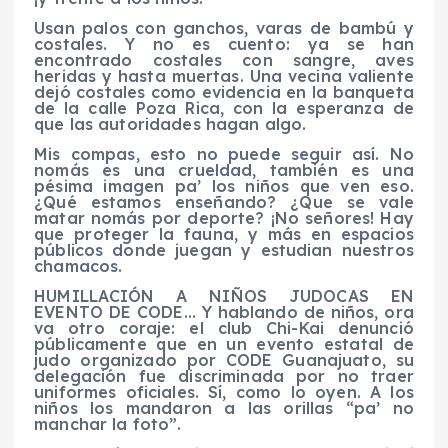
Usan palos con ganchos, varas de bambú y
costales. Y no es cuento: ya se han
encontrado costales con sangre, aves
heridas y hasta muertas. Una vecina valiente
dejó costales como evidencia en la banqueta
de la calle Poza Rica, con la esperanza de
que las autoridades hagan algo.
Mis compas, esto no puede seguir así. No
nomás es una crueldad, también es una
pésima imagen pa’ los niños que ven eso.
¿Qué estamos enseñando? ¿Que se vale
matar nomás por deporte? ¡No señores! Hay
que proteger la fauna, y más en espacios
públicos donde juegan y estudian nuestros
chamacos.
HUMILLACIÓN A NIÑOS JUDOCAS EN
EVENTO DE CODE… Y hablando de niños, ora
va otro coraje: el club Chi-Kai denunció
públicamente que en un evento estatal de
judo organizado por CODE Guanajuato, su
delegación fue discriminada por no traer
uniformes oficiales. Sí, como lo oyen. A los
niños los mandaron a las orillas “pa’ no
manchar la foto”.