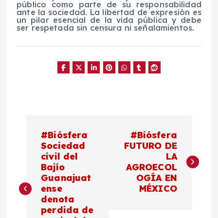
público como parte de su responsabilidad
ante la sociedad. La libertad de expresión es
un pilar esencial de la vida pública y debe
ser respetada sin censura ni señalamientos.
N
#Biósfera
#Biósfera
a
Sociedad
FUTURO DE
civil del
LA
Bajío
AGROECOL
v
Guanajuat
OGÍA EN
ense
MÉXICO
e
denota
perdida de