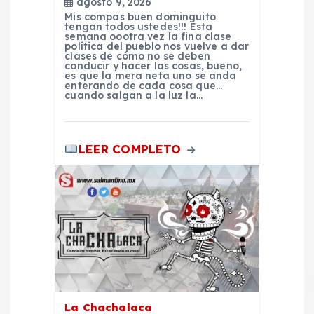
n
agosto 9, 2026
Mis compas buen dominguito
t
tengan todos ustedes!!! Esta
semana oootra vez la fina clase
política del pueblo nos vuelve a dar
clases de cómo no se deben
r
conducir y hacer las cosas, bueno,
es que la mera neta uno se anda
enterando de cada cosa que…
a
cuando salgan a la luz la…
d
LEER COMPLETO
a
s
La Chachalaca