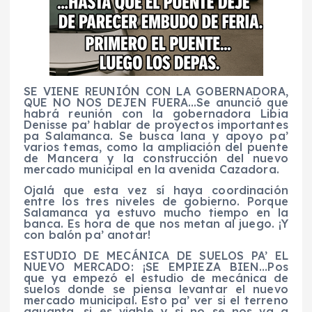
SE VIENE REUNIÓN CON LA GOBERNADORA,
QUE NO NOS DEJEN FUERA…Se anunció que
habrá reunión con la gobernadora Libia
Denisse pa’ hablar de proyectos importantes
pa Salamanca. Se busca lana y apoyo pa’
varios temas, como la ampliación del puente
de Mancera y la construcción del nuevo
mercado municipal en la avenida Cazadora.
Ojalá que esta vez sí haya coordinación
entre los tres niveles de gobierno. Porque
Salamanca ya estuvo mucho tiempo en la
banca. Es hora de que nos metan al juego. ¡Y
con balón pa’ anotar!
ESTUDIO DE MECÁNICA DE SUELOS PA’ EL
NUEVO MERCADO: ¡SE EMPIEZA BIEN…Pos
que ya empezó el estudio de mecánica de
suelos donde se piensa levantar el nuevo
mercado municipal. Esto pa’ ver si el terreno
aguanta, si es viable y si no se nos va a