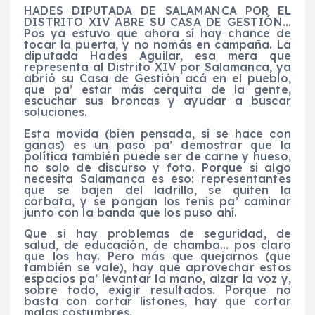
HADES DIPUTADA DE SALAMANCA POR EL
DISTRITO XIV ABRE SU CASA DE GESTIÓN…
Pos ya estuvo que ahora sí hay chance de
tocar la puerta, y no nomás en campaña. La
diputada Hades Aguilar, esa mera que
representa al Distrito XIV por Salamanca, ya
abrió su Casa de Gestión acá en el pueblo,
que pa’ estar más cerquita de la gente,
escuchar sus broncas y ayudar a buscar
soluciones.
Esta movida (bien pensada, si se hace con
ganas) es un paso pa’ demostrar que la
política también puede ser de carne y hueso,
no solo de discurso y foto. Porque si algo
necesita Salamanca es eso: representantes
que se bajen del ladrillo, se quiten la
corbata, y se pongan los tenis pa’ caminar
junto con la banda que los puso ahí.
Que si hay problemas de seguridad, de
salud, de educación, de chamba… pos claro
que los hay. Pero más que quejarnos (que
también se vale), hay que aprovechar estos
espacios pa’ levantar la mano, alzar la voz y,
sobre todo, exigir resultados. Porque no
basta con cortar listones, hay que cortar
malas costumbres.