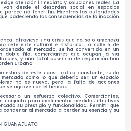
xige atención inmediata y soluciones reales. La
e van desde el desorden social en espacios
e parece no tener fin. Mientras las autoridades
gue padeciendo las consecuencias de la inacción
anca, atraviesa una crisis que no solo amenaza
o referente cultural e histórico. La calle 5 de
 ordenado al mercado, se ha convertido en un
en doble fila, comerciantes que ocupan la vía
locales, y una total ausencia de regulación han
sorden urbano.
olestias de este caos: tráfico constante, ruido
el mercado como lo que debería ser, un espacio
blema no es nuevo, pero la falta de acciones
ue se agrave con el tiempo.
ecesario un esfuerzo colectivo. Comerciantes,
n conjunto para implementar medidas efectivas
rcado su prestigio y funcionalidad. Permitir que
ía condenar al mercado a perder su esencia y su
EN GUANAJUATO