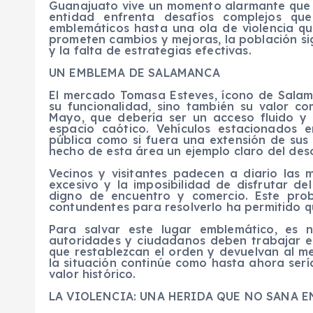
Guanajuato vive un momento alarmante que e
entidad enfrenta desafíos complejos qu
emblemáticos hasta una ola de violencia qu
prometen cambios y mejoras, la población si
y la falta de estrategias efectivas.
UN EMBLEMA DE SALAMANCA
El mercado Tomasa Esteves, ícono de Salam
su funcionalidad, sino también su valor com
Mayo, que debería ser un acceso fluido y
espacio caótico. Vehículos estacionados 
pública como si fuera una extensión de sus 
hecho de esta área un ejemplo claro del de
Vecinos y visitantes padecen a diario las m
excesivo y la imposibilidad de disfrutar d
digno de encuentro y comercio. Este pro
contundentes para resolverlo ha permitido q
Para salvar este lugar emblemático, es n
autoridades y ciudadanos deben trabajar e
que restablezcan el orden y devuelvan al me
la situación continúe como hasta ahora ser
valor histórico.
LA VIOLENCIA: UNA HERIDA QUE NO SANA 