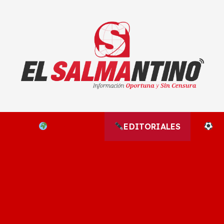
El Salmantino - medios/noticias/editorial
NAL
EL MUNDO
EDITORIALES
D