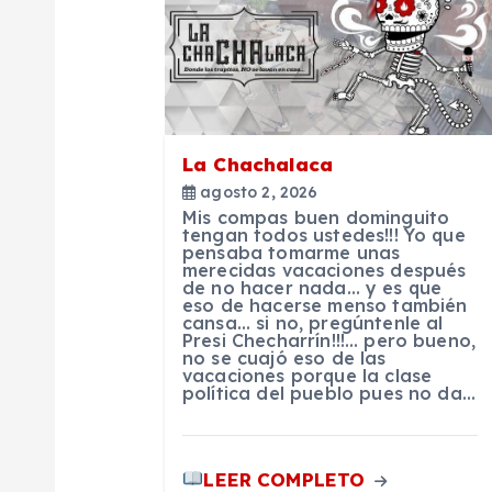
a
c
i
La Chachalaca
agosto 2, 2026
ó
Mis compas buen dominguito
tengan todos ustedes!!! Yo que
pensaba tomarme unas
n
merecidas vacaciones después
de no hacer nada… y es que
eso de hacerse menso también
d
cansa… si no, pregúntenle al
Presi Checharrín!!!… pero bueno,
no se cuajó eso de las
vacaciones porque la clase
e
política del pueblo pues no da…
e
LEER COMPLETO