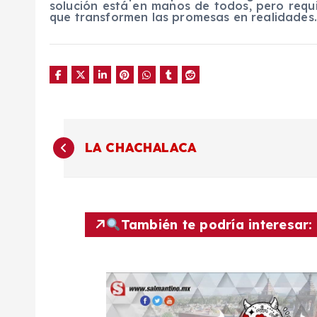
solución está en manos de todos, pero requ
que transformen las promesas en realidades.
N
LA CHACHALACA
a
v
También te podría interesar:
e
g