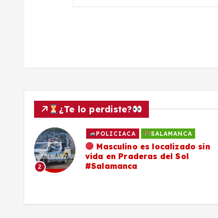
n
t
r
a
¿Te lo perdiste?
d
POLICIACA
SALAMANCA
a
ado
Masculino es localizado sin
vida en Praderas del Sol
os,
#Salamanca
s
2