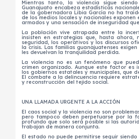
Mientras tanto, la violencia sigue sien
Guanajuato encabeza estadísticas nacionales
de la gobernadora Libia García no ha traído
de los medios locales y nacionales exponen
armados y una sensación de inseguridad que 
La población vive atrapada entre la incer
insisten en estrategias que, hasta ahora,
seguridad, los operativos y los discursos of
la crisis. Las familias guanajuatenses exige
les devuelvan la tranquilidad perdida.
La violencia no es un fenómeno que pueda
crimen organizado. Aunque este factor es i
los gobiernos estatales y municipales, que 
El combate a la delincuencia requiere estrate
y reconstrucción del tejido social.
UNA LLAMADA URGENTE A LA ACCIÓN
El caos social y la violencia no son proble
pero tampoco deben perpetuarse por la fa
profundo que solo será posible si las autori
trabajan de manera conjunta.
El estado no puede permitirse seguir siendo 